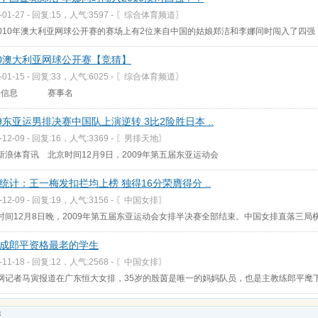
-01-27 - 回复:15，人气:3597 -
〖综合体育频道〗
010年澳大利亚网球公开赛的赛场上有2位来自中国的姑娘郑洁和李娜同时闯入了四强
10澳大利亚网球公开赛【竞猜】
-01-15 - 回复:33，人气:6025 -
〖综合体育频道〗
事信息 赛事名
09东亚运男排决赛中国队上演逆转 3比2险胜日本 ..
-12-09 - 回复:16，人气:3369 -
〖男排天地〗
体育讯 北京时间12月9日，2009年第五届东亚运动会
统计：王一梅发扣拦均上榜 独得16分荣膺得分 ..
-12-09 - 回复:19，人气:3156 -
〖中国女排〗
时间12月8日晚，2009年第五届东亚运动会女排半决赛全部结束。中国女排直落三局
成郎平资格最老的学生
-11-18 - 回复:12，人气:2568 -
〖中国女排〗
网记者马寅报道在广东恒大女排，35岁的殷茵是唯一的妈妈队员，也是主教练郎平麾下
板