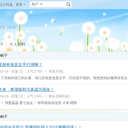
用户
运大转盘
更多
21478
[复制]
子
个人资料
的帖子
里都有谁是左手打球啊？
-10-24 - 回复:11，人气:2765 -
〖男排天地〗
看了河南对浙江的比赛，浙江的祝贵龙是左手，打的蛮不错的。突然想到好像男排里左
次来，希望能和大家成为朋友！
-09-26 - 回复:12，人气:2242 -
〖新会员报到处〗
！ 我爱蕊蕊 爱七仙女！ 很早就知道这里 才来 嘿嘿
的帖子
中国金花郑洁 李娜同时闯入2010澳网四强！！