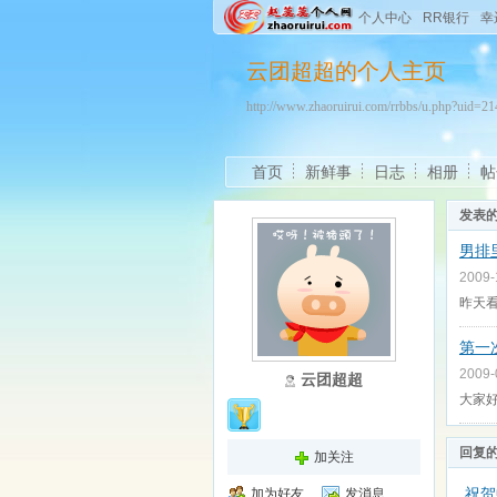
个人中心
RR银行
幸
云团超超的个人主页
http://www.zhaoruirui.com/rrbbs/u.php?uid=
首页
新鲜事
日志
相册
帖
发表
男排
2009
昨天
第一
2009
云团超超
大家好
回复
加关注
祝贺
加为好友
发消息