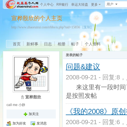
用户
个人中心
RR银行
幸运大转盘
更多
宣桦殷欣的个人主页
http://www.zhaoruirui.com/rrbbs/u.php?uid=15856
[复制]
首页
新鲜事
日志
相册
帖子
个人资料
发表的帖子
问题&建议
2008-09-21 - 回复:8
来这里有一段时间了
是按照发帖
宣桦殷欣
call me 小静
《我的2008》原
加关注
2008-09-21 - 回复:6
加为好友
发消息