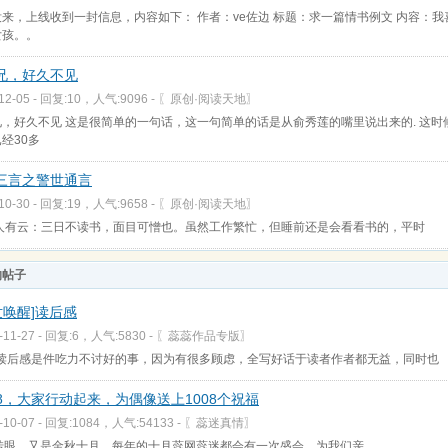
来，上线收到一封信息，内容如下： 作者：ve佐边 标题：求一篇情书例文 内容：我
女孩。。
兄，好久不见
-12-05 - 回复:10，人气:9096 -
〖原创·阅读天地〗
兄，好久不见 这是很简单的一句话，这一句简单的话是从俞秀莲的嘴里说出来的. 这时
经30多
三言之警世通言
-10-30 - 回复:19，人气:9658 -
〖原创·阅读天地〗
有云：三日不读书，面目可憎也。虽然工作繁忙，但睡前还是会看看书的，平时
的帖子
世唤醒]读后感
-11-27 - 回复:6，人气:5830 -
〖蕊蕊作品专版〗
后感是件吃力不讨好的事，因为有很多顾虑，全写好话于读者作者都无益，同时也
08，大家行动起来，为偶像送上1008个祝福
-10-07 - 回复:1084，人气:54133 -
〖蕊迷真情〗
，又是金秋十月，每年的十月蕊网蕊迷都会有一次盛会，为我们亲