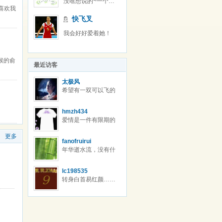
没啥想说的~一个字：偷！
喜欢我
快飞叉
我会好好爱着她！
候的俞
最近访客
太极风
希望有一双可以飞的
很远的翅膀~
hmzh434
爱情是一件有限期的
商品，别问我为何总
更多
更换着情人，我只是
fanofruirui
想找到最适合的爱人
年华逝水流，没有什
而已！
么可以真的恒久不
变。太多的话太苍
lc198535
白，未若挥手走开，
转身白首易红颜……
回归自己的宁静。
这话谁说的？