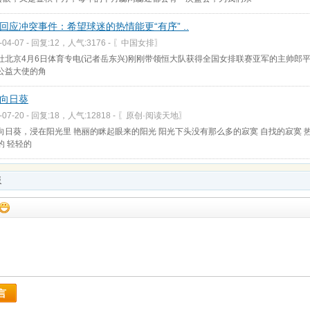
回应冲突事件：希望球迷的热情能更“有序” ..
-04-07 - 回复:12，人气:3176 -
〖中国女排〗
社北京4月6日体育专电(记者岳东兴)刚刚带领恒大队获得全国女排联赛亚军的主帅郎平
公益大使的角
向日葵
-07-20 - 回复:18，人气:12818 -
〖原创·阅读天地〗
向日葵，浸在阳光里 艳丽的眯起眼来的阳光 阳光下头没有那么多的寂寞 自找的寂寞 
的 轻轻的
板
言