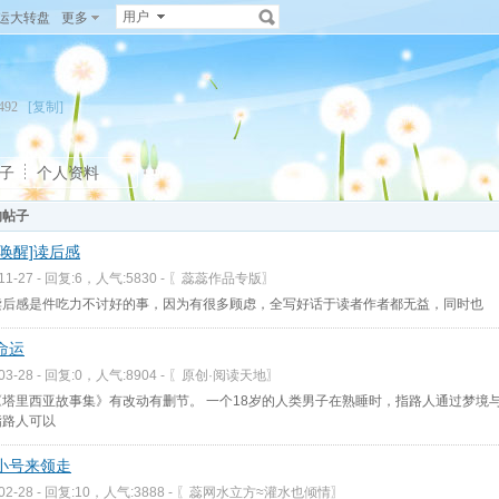
用户
运大转盘
更多
15492
[复制]
子
个人资料
的帖子
世唤醒]读后感
-11-27 - 回复:6，人气:5830 -
〖蕊蕊作品专版〗
后感是件吃力不讨好的事，因为有很多顾虑，全写好话于读者作者都无益，同时也
命运
-03-28 - 回复:0，人气:8904 -
〖原创·阅读天地〗
《塔里西亚故事集》有改动有删节。 一个18岁的人类男子在熟睡时，指路人通过梦境
指路人可以
小号来领走
-02-28 - 回复:10，人气:3888 -
〖蕊网水立方≈灌水也倾情〗