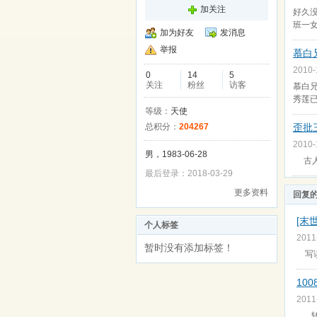
加关注
好久没
班一
加为好友
发消息
举报
慕白
2010
0
14
5
关注
粉丝
访客
慕白
秀莲已
等级：
天使
总积分：
204267
歪批
2010
男，1983-06-28
古人
最后登录：2018-03-29
更多资料
回复
[末
个人标签
2011
暂时没有添加标签！
写读
10
2011
转眼