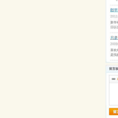
郎平
2011
新华
日以
只是
2009
喜欢
是找
留言
留