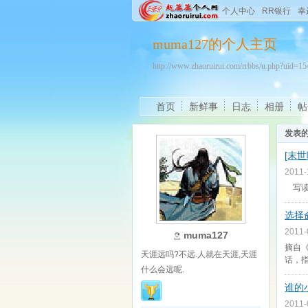
个人中心
RR银行
幸
muma127的个人主页
http://www.zhaoruirui.com/rrbbs/u.php?uid=
首页
新鲜事
日志
相册
帖
发表
[末
2011
写读
选择
2011
muma127
摘自
天涯远吗?不远.人就在天涯,天涯
话，
什么会远呢.
谁的
2011