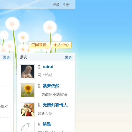
登录
注册
空间装扮
个人中心
更多
朋友
更多
ruirui
网上长城
紫箫依然
一切很好 不缺烦恼
无情剑有情人
与他对
普通会员
淡雅