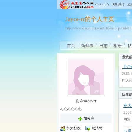
个人中心
RR银行
幸
Jayce-rr的个人主页
http://www.zhaoruirui.com/rrbbs/u.php?uid=
首页
新鲜事
日志
相册
帖
发表
【讨
2005
昨天那
回复
Jayce-rr
意大
心心心心心心
2006
加关注
网通： 
加为好友
发消息
５月