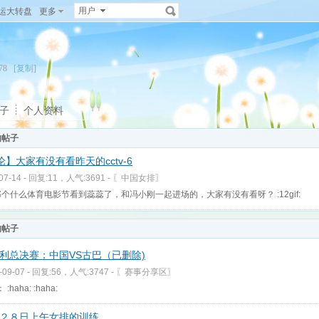
用户
运大转盘
更多
1478
[复制]
子
个人资料
的帖子
论】大家有没有看昨天的cctv-6
-07-14 - 回复:11，人气:3691 -
〖中国女排〗
个什么体育电影节看到蕊蕊了，和冯小刚一起进场的，大家有没有看呀？ :12gif:
的帖子
利总决赛：中国VS古巴（已删除)
-09-07 - 回复:56，人气:3747 -
〖赛事分享区〗
:haha: :haha:
２８日上午女排的训练