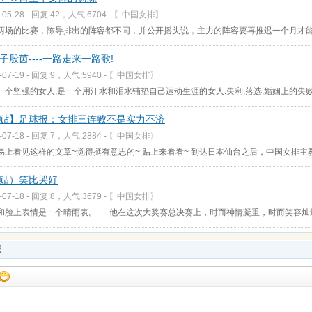
-05-28 - 回复:42，人气:6704 -
〖中国女排〗
两场的比赛，陈导排出的阵容都不同，并公开摇头说，主力的阵容要再推迟一个月才
子殷茵----一路走来一路歌!
-07-19 - 回复:9，人气:5940 -
〖中国女排〗
一个坚强的女人,是一个用汗水和泪水铺垫自己运动生涯的女人.失利,落选,婚姻上的失败
贴】足球报：女排三连败不是实力不济
-07-18 - 回复:7，人气:2884 -
〖中国女排〗
易上看见这样的文章~觉得挺有意思的~ 贴上来看看~ 到达日本仙台之后，中国女排主
贴）笑比哭好
-07-18 - 回复:8，人气:3679 -
〖中国女排〗
和脸上表情是一个晴雨表。 他在这次大奖赛总决赛上，时而神情凝重，时而笑容灿
板