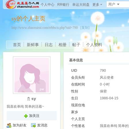
用户
个人中心
RR银行
幸运大转盘
更多
sy的个人主页
http://www.zhaoruirui.com/rrbbs/u.php?uid=790
[复制]
首页
新鲜事
日志
相册
帖子
个人资料
基本信息
UID
790
会员头衔
风云使者
在线时间
0 小时
性别
保密
sy
生日
1986-04-15
现居住地
我喜欢单纯 简单的活着~
家乡
加关注
个人主页
加为好友
发消息
个性签名
我喜欢单纯 简单的