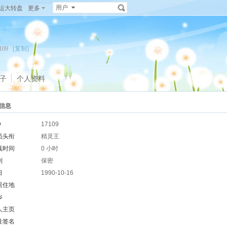
用户
运大转盘
更多
17109
[复制]
子
个人资料
信息
D
17109
员头衔
精灵王
线时间
0 小时
别
保密
日
1990-10-16
居住地
乡
人主页
性签名