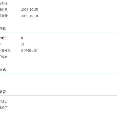
我介绍
册时间
2008-10-25
后登录
2009-10-10
信息
华帖子
0
子
11
均日发帖
0 (今日：0)
子签名
方式
教育
作经历
育经历