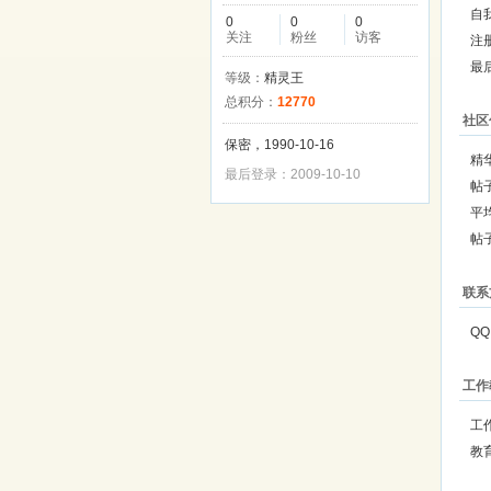
自
0
0
0
关注
粉丝
访客
注
最
等级：
精灵王
总积分：
12770
社区
保密，1990-10-16
精
最后登录：2009-10-10
帖
平
帖
联系
QQ
工作
工
教