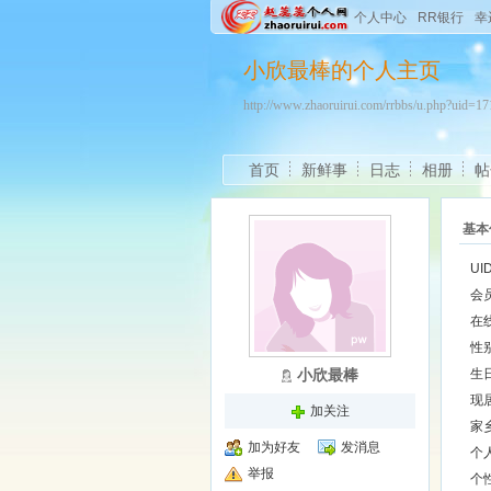
个人中心
RR银行
幸
小欣最棒的个人主页
http://www.zhaoruirui.com/rrbbs/u.php?uid=
首页
新鲜事
日志
相册
帖
基本
UI
会
在
性
小欣最棒
生
现
加关注
家
加为好友
发消息
个
举报
个