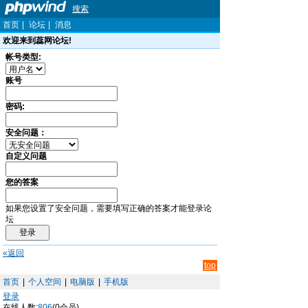
搜索
首页
|
论坛
|
消息
欢迎来到蕊网论坛!
帐号类型:
账号
密码:
安全问题：
自定义问题
您的答案
如果您设置了安全问题，需要填写正确的答案才能登录论
坛
«返回
top
首页
|
个人空间
|
电脑版
|
手机版
登录
在线人数:
806
(0会员)