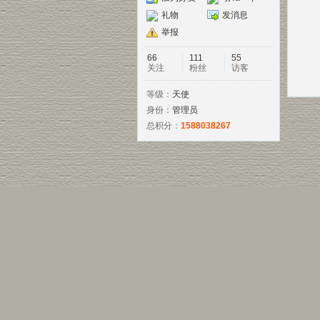
礼物
发消息
举报
66
111
55
关注
粉丝
访客
等级：
天使
身份：
管理员
总积分：
1588038267