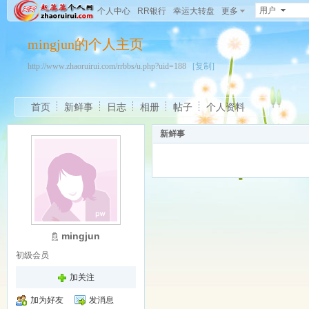
用户
个人中心
RR银行
幸运大转盘
更多
mingjun的个人主页
http://www.zhaoruirui.com/rrbbs/u.php?uid=188
[复制]
首页
新鲜事
日志
相册
帖子
个人资料
新鲜事
mingjun
初级会员
加关注
加为好友
发消息