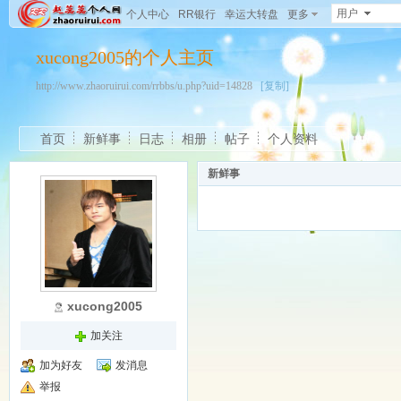
用户
个人中心
RR银行
幸运大转盘
更多
xucong2005的个人主页
http://www.zhaoruirui.com/rrbbs/u.php?uid=14828
[复制]
首页
新鲜事
日志
相册
帖子
个人资料
新鲜事
xucong2005
加关注
加为好友
发消息
举报