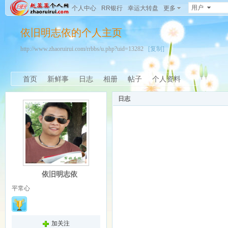
用户
个人中心
RR银行
幸运大转盘
更多
依旧明志依的个人主页
http://www.zhaoruirui.com/rrbbs/u.php?uid=13282
[复制]
首页
新鲜事
日志
相册
帖子
个人资料
日志
依旧明志依
平常心
加关注