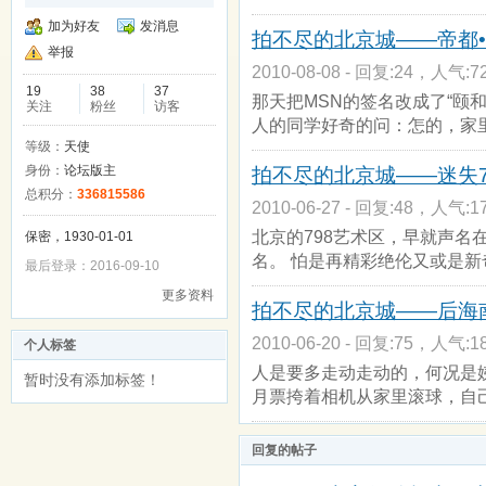
加为好友
发消息
拍不尽的北京城——帝都
举报
2010-08-08 - 回复:24，人气:72
19
38
37
那天把MSN的签名改成了“颐和园
关注
粉丝
访客
人的同学好奇的问：怎的，家
等级：
天使
身份：
论坛版主
拍不尽的北京城——迷失7
总积分：
336815586
2010-06-27 - 回复:48，人气:17
北京的798艺术区，早就声名
保密，1930-01-01
名。 怕是再精彩绝伦又或是新
最后登录：2016-09-10
更多资料
拍不尽的北京城——后海
2010-06-20 - 回复:75，人气:18
个人标签
人是要多走动走动的，何况是
暂时没有添加标签！
月票挎着相机从家里滚球，自
回复的帖子