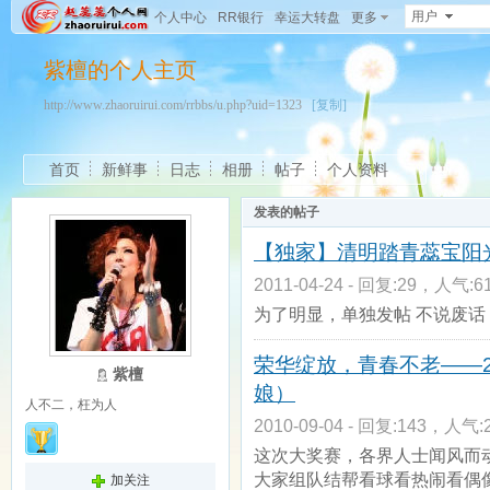
用户
个人中心
RR银行
幸运大转盘
更多
紫檀的个人主页
http://www.zhaoruirui.com/rrbbs/u.php?uid=1323
[复制]
首页
新鲜事
日志
相册
帖子
个人资料
发表的帖子
【独家】清明踏青蕊宝阳
2011-04-24 - 回复:29，人气:61
为了明显，单独发帖 不说废话
荣华绽放，青春不老——2
紫檀
娘）
人不二，枉为人
2010-09-04 - 回复:143，人气:2
这次大奖赛，各界人士闻风而动
大家组队结帮看球看热闹看偶像
加关注