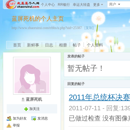
用户
个人中心
RR银行
幸运大转盘
更多
蓝屏死机的个人主页
http://www.zhaoruirui.com/rrbbs/u.php?uid=25387
[复制]
首页
新鲜事
日志
相册
帖子
个人资料
发表的帖子
暂无帖子！
回复的帖子
2011年总统杯决赛
蓝屏死机
2011-07-11 - 回复:1
加关注
已做过检查 没有图像
加为好友
发消息
举报