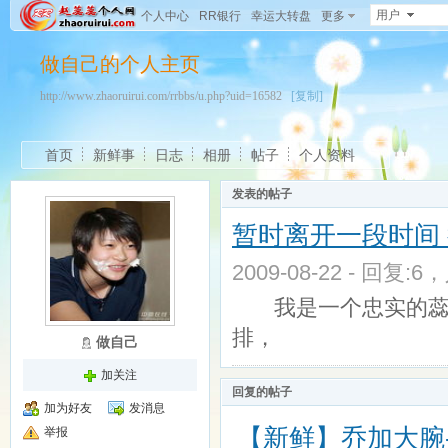
用户
个人中心
RR银行
幸运大转盘
更多
做自己的个人主页
http://www.zhaoruirui.com/rrbbs/u.php?uid=16582
[复制]
首页
新鲜事
日志
相册
帖子
个人资料
发表的帖子
暂时离开一段时间
2009-08-22 - 回复:6
我是一个忠实的蕊迷
排，
做自己
加关注
回复的帖子
加为好友
发消息
【新鲜】乔加大腕
举报