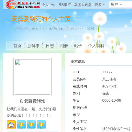
用户
个人中心
RR银行
幸运大转盘
更多
爱蕊爱到死的个人主页
http://www.zhaoruirui.com/rrbbs/u.php?uid=17777
[复制]
首页
新鲜事
日志
相册
帖子
个人资料
基本信息
UID
17777
会员头衔
风云使者
在线时间
469 小时
性别
保密
爱蕊爱到死
生日
0000-10-08
现居住地
让我们永远在一起，支持我们最
家乡
爱的蕊蕊！！！！！！！！！
个人主页
个性签名
让我们永远在一起