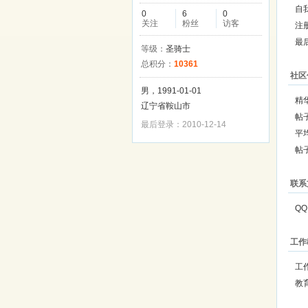
自
0
6
0
关注
粉丝
访客
注
最
等级：
圣骑士
总积分：
10361
社区
男，1991-01-01
精
辽宁省鞍山市
帖
最后登录：2010-12-14
平
帖
联系
QQ
工作
工
教