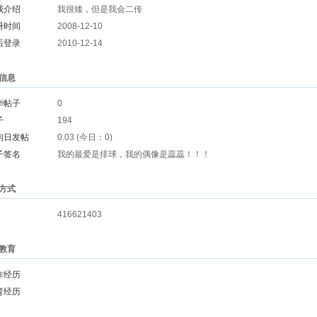
我介绍
我很矮，但是我会二传
册时间
2008-12-10
后登录
2010-12-14
信息
华帖子
0
子
194
均日发帖
0.03 (今日：0)
子签名
我的最爱是排球，我的偶像是蕊蕊！！！
方式
416621403
教育
作经历
育经历