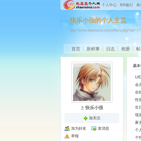
个人中心
RR银行
幸
快乐小强的个人主页
http://www.zhaoruirui.com/rrbbs/u.php?uid=
首页
新鲜事
日志
相册
帖
基本
UI
会
在
性
快乐小强
生
现
加关注
家
加为好友
发消息
个
举报
个