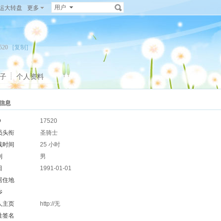
用户
运大转盘
更多
17520
[复制]
子
个人资料
信息
D
17520
员头衔
圣骑士
线时间
25 小时
别
男
日
1991-01-01
居住地
乡
人主页
http://无
性签名