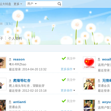
用户
运大转盘
更多
9398
[复制]
子
个人资料
关注中
reason
woai
粤X-RRZhao
该用户暂
更多操作
最近登录: 2014-04-20 13:32
最近登录: 2
关注中
爬墙等红杏
无情
爬上墙头等红杏，望眼欲穿
普通会员
更多操作
最近登录: 2012-02-10 15:18
最近登录: 2
关注中
antianti
aoyu
普通会员
该用户暂