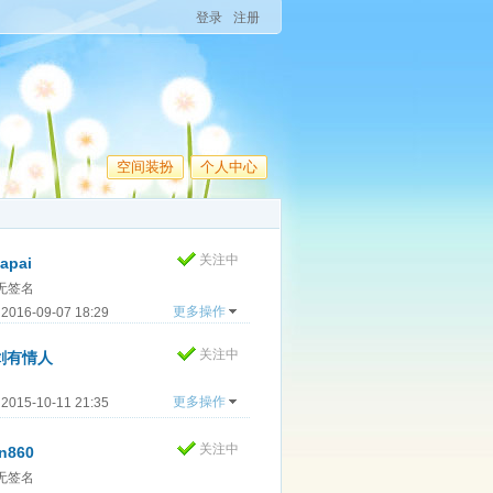
登录
注册
空间装扮
个人中心
关注中
lapai
无签名
更多操作
016-09-07 18:29
关注中
剑有情人
更多操作
015-10-11 21:35
关注中
n860
无签名