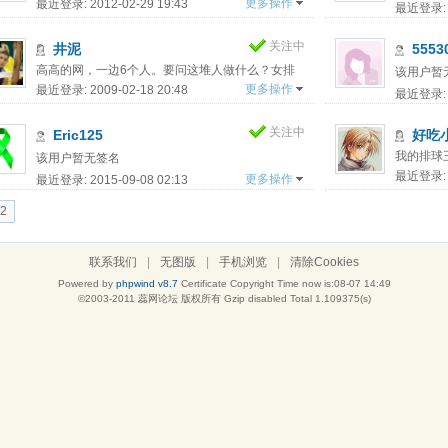
更多操作
最近登录: 2012-02-29 19:43
最近登录: 2
关注中
井泥
5553
高高的网，一边6个人。要问这堆人做什么？女排
该用户暂
邀你来 ..
更多操作
最近登录: 2009-02-18 20:48
最近登录: 2
关注中
Eric125
好吃
我的排球
该用户暂无签名
最近登录: 2
更多操作
最近登录: 2015-09-08 02:13
2
联系我们
|
无图版
|
手机浏览
|
清除Cookies
Powered by
phpwind v8.7
Certificate
Copyright Time now is:08-07 14:49
©2003-2011
蕊网论坛
版权所有 Gzip disabled
Total 1.109375(s)