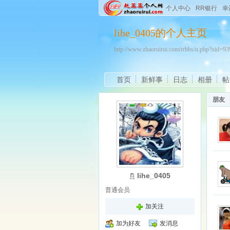
个人中心
RR银行
幸
lihe_0405的个人主页
http://www.zhaoruirui.com/rrbbs/u.php?uid=
首页
新鲜事
日志
相册
帖
朋友
lihe_0405
普通会员
加关注
加为好友
发消息