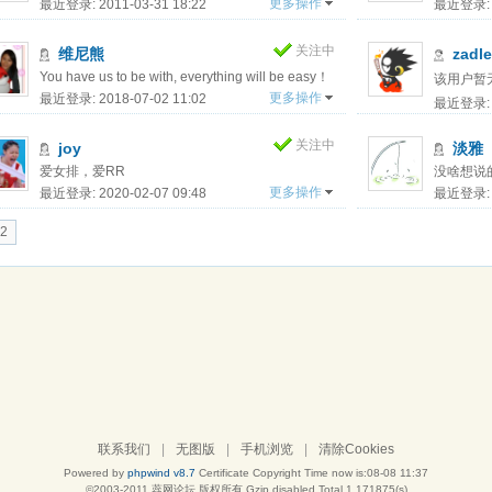
蕊！！！！
更多操作
最近登录: 2011-03-31 18:22
最近登录: 2
关注中
维尼熊
zadl
You have us to be with, everything will be easy！
该用户暂
更多操作
最近登录: 2018-07-02 11:02
最近登录: 2
关注中
joy
淡雅
爱女排，爱RR
没啥想说
更多操作
最近登录: 2020-02-07 09:48
最近登录: 2
2
联系我们
|
无图版
|
手机浏览
|
清除Cookies
Powered by
phpwind v8.7
Certificate
Copyright Time now is:08-08 11:37
©2003-2011
蕊网论坛
版权所有 Gzip disabled
Total 1.171875(s)