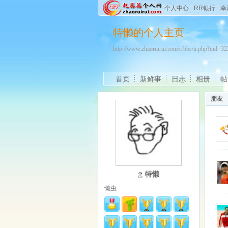
个人中心
RR银行
幸
特懒的个人主页
http://www.zhaoruirui.com/rrbbs/u.php?uid=
首页
新鲜事
日志
相册
帖
朋友
特懒
懒虫