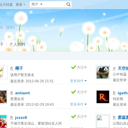
用户
运大转盘
更多
3226
[复制]
子
个人资料
关注中
椰子
天空
心中有蕊
该用户暂无签名
最近登录: 2
更多操作
最近登录: 2012-06-26 21:51
关注中
antianti
iget
普通会员
转折期
更多操作
最近登录: 2012-02-29 19:43
最近登录: 2
关注中
jxzzc6
爱蕊
千锤万凿出深山，要留清白在人间
让我们永