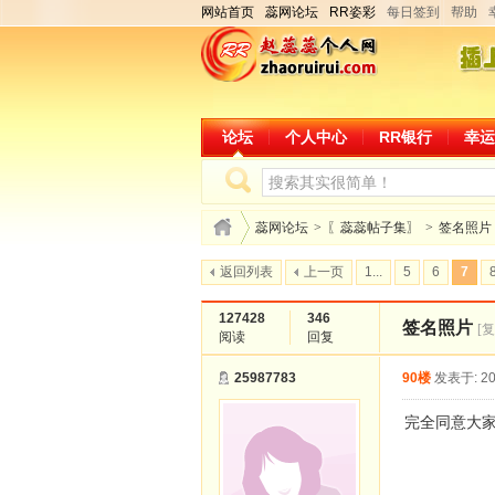
网站首页
蕊网论坛
RR姿彩
每日签到
帮助
论坛
个人中心
RR银行
幸运
蕊网论坛
>
〖蕊蕊帖子集〗
>
签名照片
返回列表
上一页
1...
5
6
7
127428
346
签名照片
[
阅读
回复
25987783
90楼
发表于: 20
完全同意大