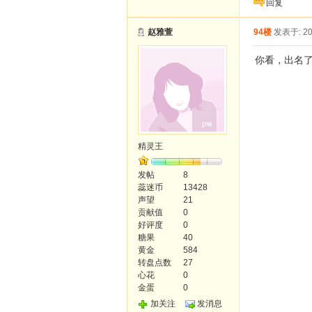
回复
赵雅萱
94楼
发表于: 20
你看，出名
精灵王
发帖
8
蕊迷币
13428
声望
21
贡献值
0
好评度
0
糖果
40
黄金
584
转盘点数
27
心花
0
金蛋
0
加关注
发消息