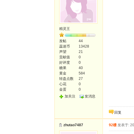
精灵王
发帖
44
蕊迷币
13428
声望
21
贡献值
0
好评度
0
糖果
40
黄金
584
转盘点数
27
心花
0
金蛋
0
加关注
发消息
回复
zhutao7487
92楼
发表于: 20