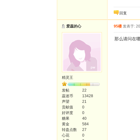
回复
爱蕊的心
95楼
发表于: 20
那么请问在哪
精灵王
发帖
22
蕊迷币
13428
声望
21
贡献值
0
好评度
0
糖果
40
黄金
584
转盘点数
27
心花
0