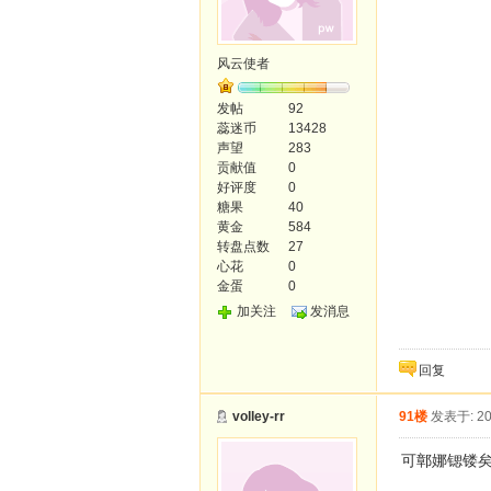
风云使者
发帖
92
蕊迷币
13428
声望
283
贡献值
0
好评度
0
糖果
40
黄金
584
转盘点数
27
心花
0
金蛋
0
加关注
发消息
回复
volley-rr
91楼
发表于: 20
可鄣娜锶镂矣