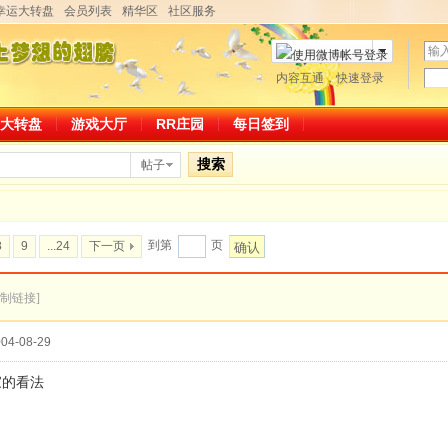
幸运大转盘
会员列表
精华区
社区服务
用
户
密
内容互通，快速登录
微博帐号登录
名
码
大转盘
游戏大厅
RR庄园
每日签到
搜索
帖子
到第
页
8
9
...24
下一页
确认
复制链接]
04-08-29
家的看法