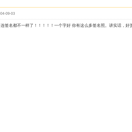
04-09-03
了连签名都不一样了！！！！！一个字好 你有这么多签名照。讲实话，好