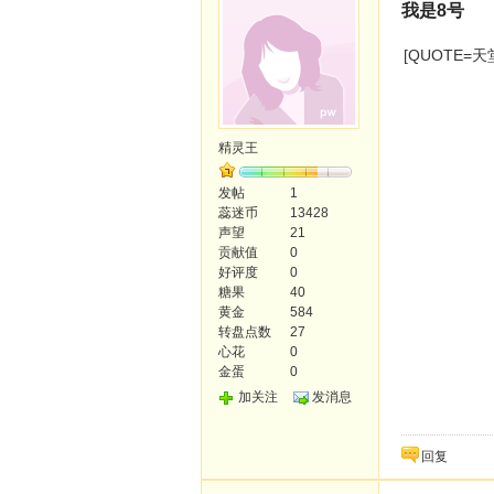
我是8号
[QUOTE=天
精灵王
发帖
1
蕊迷币
13428
声望
21
贡献值
0
好评度
0
糖果
40
黄金
584
转盘点数
27
心花
0
金蛋
0
加关注
发消息
回复