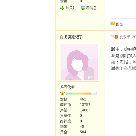
金蛋
0
加关注
发消息
回复
月亮忘记了
96楼
发表于: 20
版主，你好
我是刚刚加
如：海报，
谢你！辛苦
风云使者
发帖
462
蕊迷币
13757
声望
1488
贡献值
0
好评度
0
糖果
40
黄金
584