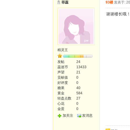
菲蕊
93楼
发表于: 20
谢谢楼长哦
精灵王
发帖
24
蕊迷币
13433
声望
21
贡献值
0
好评度
0
糖果
40
黄金
584
转盘点数
27
心花
0
金蛋
0
加关注
发消息