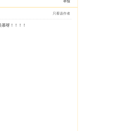
举报
只看该作者
羡慕呀！！！！