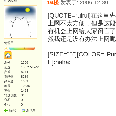
天堂鸟
16楼
发表于: 2006-12-30
[QUOTE=ruirui
上网不太方便，但是这段
有机会上网给大家留言了
然我还是没有办法上网呢！
管理员
[SIZE="5"][COLOR="Purpl
E]:haha:
发帖
1566
蕊迷币
1587558940
声望
6274
贡献值
8289
好评度
1009
糖果
10339
黄金
1424
转盘点数
318
心花
0
金蛋
0
加关注
发消息