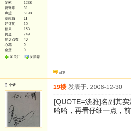
发帖
1238
蕊迷币
31
声望
5198
贡献值
11
好评度
10
糖果
153
黄金
749
转盘点数
40
心花
0
金蛋
0
加关注
发消息
回复
小饼
19楼
发表于: 2006-12-30
[QUOTE=淡雅]名副其实沙
哈哈，再看仔细一点，前后