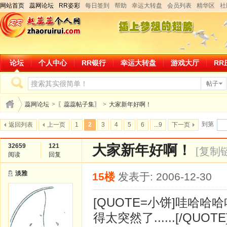
网站首页
蕊网论坛
RR姿彩
每日签到
帮助
幸运大转盘
会员列表
精华区
社
论坛
个人中心
RR银行
幸运大转盘
游戏大厅
RR
帖子
蕊网论坛
>
〖蕊蕊帖子集〗
>
大家新年好啊！
到第
返回列表
上一页
1
2
3
4
5
6
...9
下一页
32659
121
大家新年好啊！
[复制
阅读
回复
淡雅
15楼
发表于: 2006-12-30
[QUOTE=小饼]哇哈哈
得太突然了......[/QUOTE