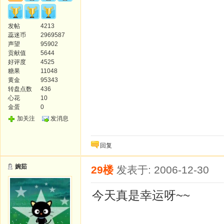
发帖
4213
蕊迷币
2969587
声望
95902
贡献值
5644
好评度
4525
糖果
11048
黄金
95343
转盘点数
436
心花
10
金蛋
0
加关注
发消息
回复
婉茹
29楼
发表于: 2006-12-30
今天真是幸运呀~~