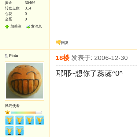
黄金
30466
转盘点数
314
心花
0
金蛋
0
加关注
发消息
回复
Pinto
18楼
发表于: 2006-12-30
耶耶~想你了蕊蕊^0^
风云使者