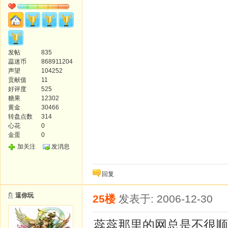
发帖
835
蕊迷币
868911204
声望
104252
贡献值
11
好评度
525
糖果
12302
黄金
30466
转盘点数
314
心花
0
金蛋
0
加关注
发消息
回复
逗你玩
25楼
发表于: 2006-12-30
蕊蕊那里的网总是不很顺