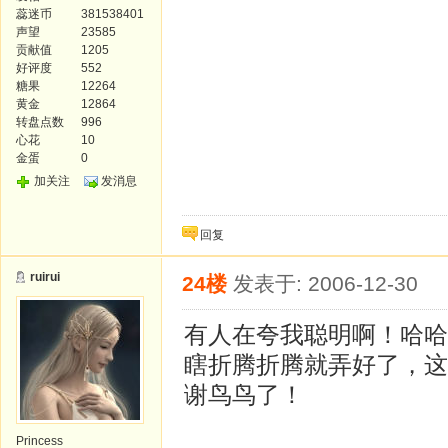
蕊迷币
381538401
声望
23585
贡献值
1205
好评度
552
糖果
12264
黄金
12864
转盘点数
996
心花
10
金蛋
0
加关注
发消息
回复
ruirui
24楼
发表于: 2006-12-30
有人在夸我聪明啊！哈哈
瞎折腾折腾就弄好了，这
谢鸟鸟了！
Princess