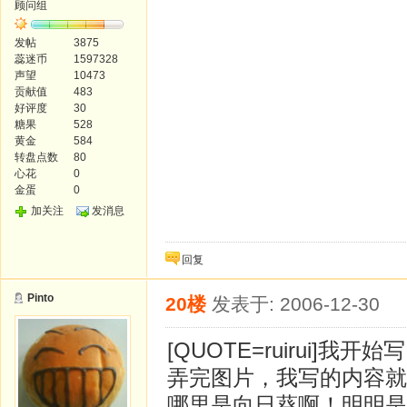
顾问组
发帖
3875
蕊迷币
1597328
声望
10473
贡献值
483
好评度
30
糖果
528
黄金
584
转盘点数
80
心花
0
金蛋
0
加关注
发消息
回复
Pinto
20楼
发表于: 2006-12-30
[QUOTE=ruirui
弄完图片，我写的内容就
哪里是向日葵啊！明明是太