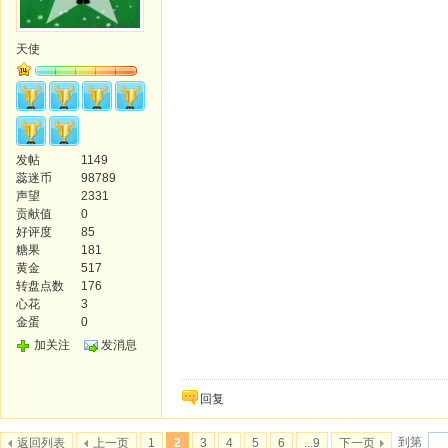
天使
发帖
1149
蕊迷币
98789
声望
2331
贡献值
0
好评度
85
糖果
181
黄金
517
转盘点数
176
心花
3
金蛋
0
加关注
发消息
回复
到第
返回列表
上一页
1
2
3
4
5
6
...9
下一页