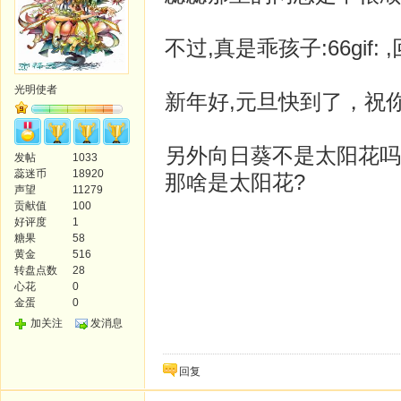
不过,真是乖孩子:66gif:
光明使者
新年好,元旦快到了，祝你
另外向日葵不是太阳花吗
发帖
1033
蕊迷币
18920
那啥是太阳花?
声望
11279
贡献值
100
好评度
1
糖果
58
黄金
516
转盘点数
28
心花
0
金蛋
0
加关注
发消息
回复