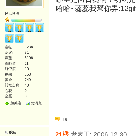
哈哈~蕊蕊我幫你弄:12gif
风云使者
发帖
1238
蕊迷币
31
声望
5198
贡献值
11
好评度
10
糖果
153
黄金
749
转盘点数
40
心花
0
金蛋
0
加关注
发消息
回复
婉茹
21楼
发表于: 2006-12-30