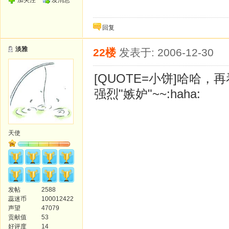
加关注
发消息
回复
淡雅
22楼
发表于: 2006-12-30
[QUOTE=小饼]哈哈，再
强烈"嫉妒"~~:haha:
天使
发帖
2588
蕊迷币
100012422
声望
47079
贡献值
53
好评度
14