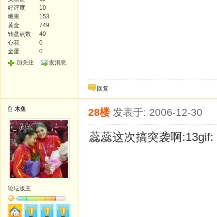
好评度
10
糖果
153
黄金
749
转盘点数
40
心花
0
金蛋
0
加关注
发消息
回复
木鱼
28楼
发表于: 2006-12-30
蕊蕊这次搞突袭啊:13gif
论坛版主