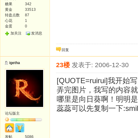
糖果
342
黄金
33513
转盘点数
87
心花
1
金蛋
0
加关注
发消息
回复
igetha
23楼
发表于: 2006-12-30
[QUOTE=ruirui
弄完图片，我写的内容就
哪里是向日葵啊！明明是太
蕊蕊可以先复制一下:smile
论坛版主
发帖
5086