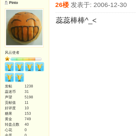
Pinto
26楼
发表于: 2006-12-30
蕊蕊棒棒^_<
风云使者
发帖
1238
蕊迷币
31
声望
5198
贡献值
11
好评度
10
糖果
153
黄金
749
转盘点数
40
心花
0
金蛋
0