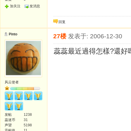
加关注
发消息
回复
Pinto
27楼
发表于: 2006-12-30
蕊蕊最近過得怎樣?還好嗎
风云使者
发帖
1238
蕊迷币
31
声望
5198
贡献值
11