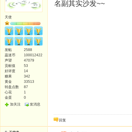
名副其实沙发~~
天使
发帖
2588
蕊迷币
100012422
声望
47079
贡献值
53
好评度
14
糖果
342
黄金
33513
转盘点数
87
心花
1
金蛋
0
加关注
发消息
回复