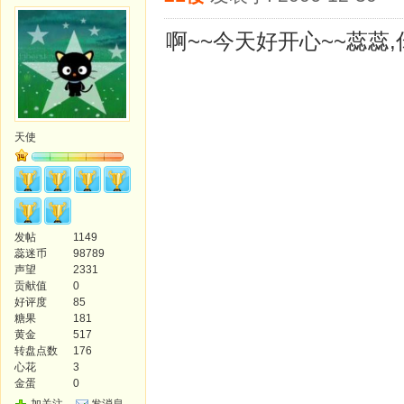
啊~~今天好开心~~蕊蕊,
天使
发帖
1149
蕊迷币
98789
声望
2331
贡献值
0
好评度
85
糖果
181
黄金
517
转盘点数
176
心花
3
金蛋
0