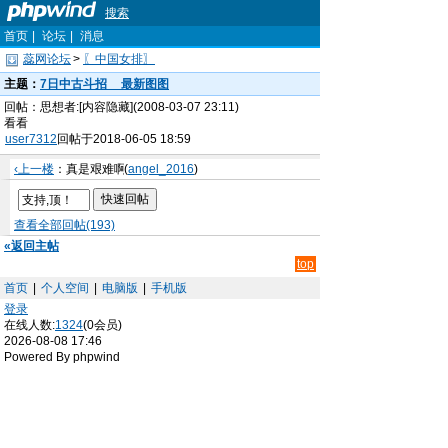
搜索
首页
|
论坛
|
消息
蕊网论坛
>
〖中国女排〗
主题：
7日中古斗招__最新图图
回帖：思想者:[内容隐藏](2008-03-07 23:11)
看看
user7312
回帖于2018-06-05 18:59
‹上一楼
：真是艰难啊
(
angel_2016
)
查看全部回帖(193)
«返回主帖
top
首页
|
个人空间
|
电脑版
|
手机版
登录
在线人数:
1324
(0会员)
2026-08-08 17:46
Powered By phpwind