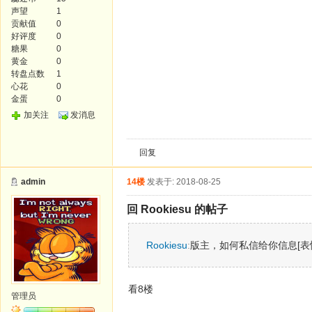
声望
1
贡献值
0
好评度
0
糖果
0
黄金
0
转盘点数
1
心花
0
金蛋
0
加关注
发消息
回复
admin
14楼
发表于: 2018-08-25
回 Rookiesu 的帖子
Rookiesu
:
版主，如何私信给你信息[表
看8楼
管理员