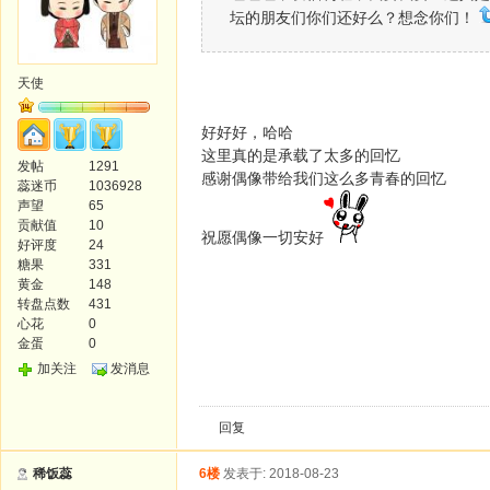
坛的朋友们你们还好么？想念你们！
天使
好好好，哈哈
这里真的是承载了太多的回忆
发帖
1291
感谢偶像带给我们这么多青春的回忆
蕊迷币
1036928
声望
65
贡献值
10
祝愿偶像一切安好
好评度
24
糖果
331
黄金
148
转盘点数
431
心花
0
金蛋
0
加关注
发消息
回复
稀饭蕊
6楼
发表于: 2018-08-23