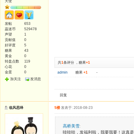
天使
发帖
653
蕊迷币
529478
声望
1
贡献值
0
好评度
5
糖果
43
黄金
0
转盘点数
119
共
1
条评分
，
糖果
+1
心花
0
金蛋
0
admin
糖果
+1
-
加关注
发消息
回复
临风思绎
5楼
发表于: 2018-08-23
高桥美雪
:
哇哇哇，发福利啦，我要我要！这真是