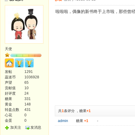
啦啦啦，偶像的新书终于上市啦，那些曾
天使
发帖
1291
蕊迷币
1036928
声望
65
贡献值
10
好评度
24
糖果
331
黄金
148
转盘点数
431
共
1
条评分
，
糖果
+1
心花
0
金蛋
0
admin
糖果
+1
-
加关注
发消息