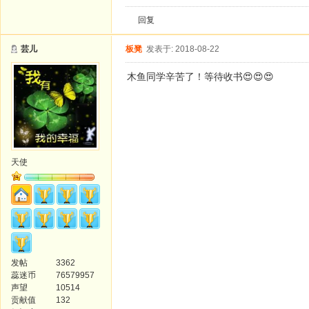
回复
芸儿
板凳
发表于: 2018-08-22
木鱼同学辛苦了！等待收书😍😍😍
天使
发帖
3362
蕊迷币
76579957
声望
10514
贡献值
132