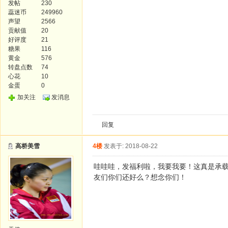
发帖
230
蕊迷币
249960
声望
2566
贡献值
20
好评度
21
糖果
116
黄金
576
转盘点数
74
心花
10
金蛋
0
加关注
发消息
回复
高桥美雪
4楼
发表于: 2018-08-22
哇哇哇，发福利啦，我要我要！这真是承
友们你们还好么？想念你们！