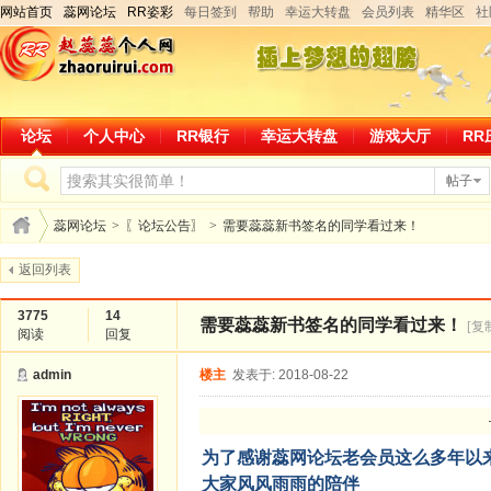
网站首页
蕊网论坛
RR姿彩
每日签到
帮助
幸运大转盘
会员列表
精华区
社
论坛
个人中心
RR银行
幸运大转盘
游戏大厅
RR
帖子
蕊网论坛
>
〖论坛公告〗
>
需要蕊蕊新书签名的同学看过来！
返回列表
3775
14
需要蕊蕊新书签名的同学看过来！
[复
阅读
回复
admin
楼主
发表于: 2018-08-22
为了感谢蕊网论坛老会员这么多年以
大家风风雨雨的陪伴