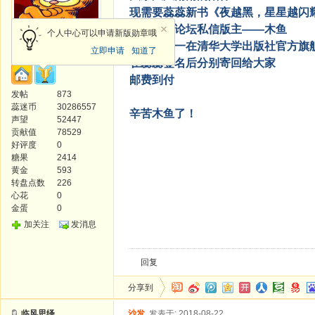
现需要蕊蕊新书《夜越黑，星星越闪
请尽快在论坛私信版主——木鱼
个人中心可以申请新版勋章哦
管理员
让木鱼统一在清华大学出版社官方旗
立即申请
知道了
在蕊蕊签名后分别寄回给大家
邮费到付
发帖
873
蕊迷币
30286557
辛苦木鱼了！
声望
52447
贡献值
78529
好评度
0
糖果
2414
黄金
593
转盘点数
226
心花
0
金蛋
0
加关注
发消息
回复
分享到
临风思绎
沙发
发表于: 2018-08-22