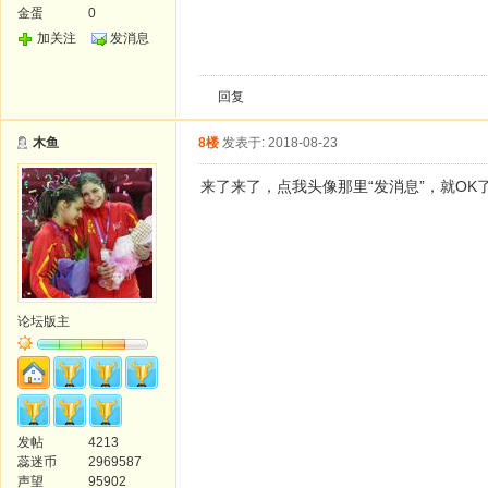
金蛋
0
加关注
发消息
回复
木鱼
8楼
发表于: 2018-08-23
来了来了，点我头像那里“发消息”，就OK
论坛版主
发帖
4213
蕊迷币
2969587
声望
95902