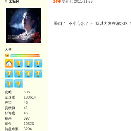
太极风
24楼
发表于: 2011-11-28
晕倒了 不小心水了下 我以为发在灌水区
天使
发帖
6051
蕊迷币
183614
声望
46
贡献值
41
好评度
45
糖果
397
黄金
10323
转盘点数
3204