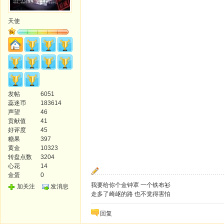
天使
发帖
6051
蕊迷币
183614
声望
46
贡献值
41
好评度
45
糖果
397
黄金
10323
转盘点数
3204
心花
14
金蛋
0
我要给你个金钟罩 一个铁布衫
加关注
发消息
走多了崎岖的路 也不觉得害怕
回复