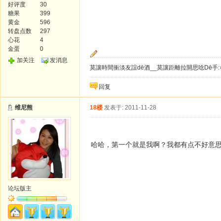
好评度
30
糖果
399
黄金
596
转盘点数
297
心花
4
金蛋
0
加关注
发消息
莫讓時間衝淡友誼dē酒__莫讓距離拉開思唸Dē手:
回复
维尼熊
18楼
发表于: 2011-11-28
哈哈，第一个就是我啊？我都有点不好意
论坛版主