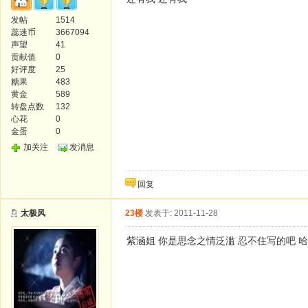
发帖
1514
蕊迷币
3667094
声望
41
贡献值
0
好评度
25
糖果
483
黄金
589
转盘点数
132
心花
0
金蛋
0
加关注
发消息
回复
太极风
23楼
发表于: 2011-11-28
紫涵姐 你是思念之情泛滥 忍不住写的吧 