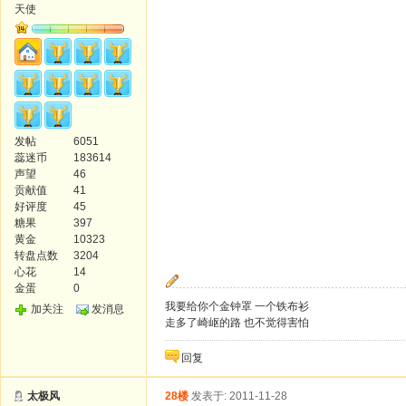
天使
发帖
6051
蕊迷币
183614
声望
46
贡献值
41
好评度
45
糖果
397
黄金
10323
转盘点数
3204
心花
14
金蛋
0
我要给你个金钟罩 一个铁布衫
加关注
发消息
走多了崎岖的路 也不觉得害怕
回复
太极风
28楼
发表于: 2011-11-28