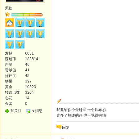
天使
发帖
6051
蕊迷币
183614
声望
46
贡献值
41
好评度
45
糖果
397
黄金
10323
转盘点数
3204
心花
14
金蛋
0
我要给你个金钟罩 一个铁布衫
加关注
发消息
走多了崎岖的路 也不觉得害怕
回复