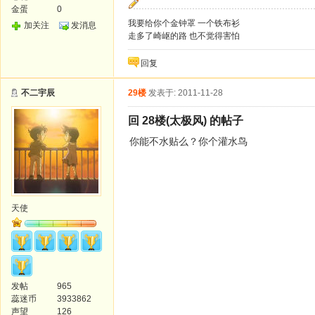
金蛋
0
我要给你个金钟罩 一个铁布衫
加关注
发消息
走多了崎岖的路 也不觉得害怕
回复
不二宇辰
29楼
发表于: 2011-11-28
回 28楼(太极风) 的帖子
你能不水贴么？你个灌水鸟
天使
发帖
965
蕊迷币
3933862
声望
126