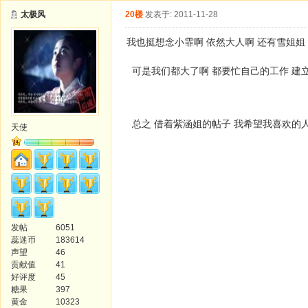
太极风
20楼
发表于: 2011-11-28
我也挺想念小霏啊 依然大人啊 还有雪姐姐
可是我们都大了啊 都要忙自己的工作 建
总之 借着紫涵姐的帖子 我希望我喜欢的
天使
发帖
6051
蕊迷币
183614
声望
46
贡献值
41
好评度
45
糖果
397
黄金
10323