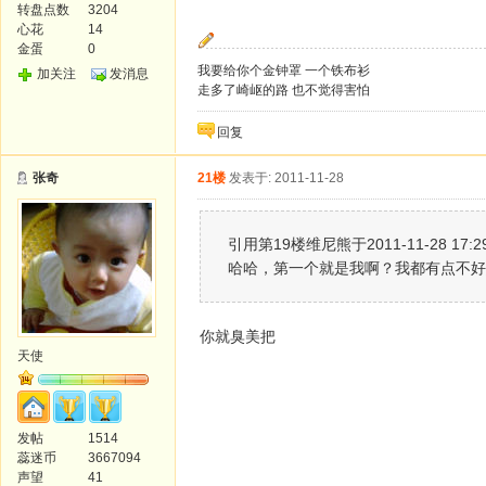
转盘点数
3204
心花
14
金蛋
0
我要给你个金钟罩 一个铁布衫
加关注
发消息
走多了崎岖的路 也不觉得害怕
回复
张奇
21楼
发表于: 2011-11-28
引用第19楼维尼熊于2011-11-28 17:
哈哈，第一个就是我啊？我都有点不好
你就臭美把
天使
发帖
1514
蕊迷币
3667094
声望
41