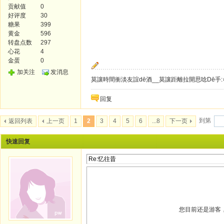
贡献值
0
好评度
30
糖果
399
黄金
596
转盘点数
297
心花
4
金蛋
0
加关注
发消息
莫讓時間衝淡友誼dē酒__莫讓距離拉開思唸Dē手:
回复
到第
返回列表
上一页
1
2
3
4
5
6
...8
下一页
快速回复
您目前还是游客