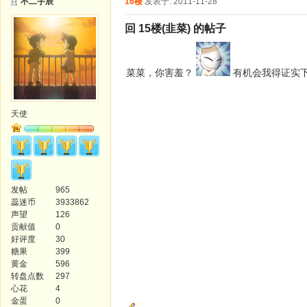
不二宇辰
16楼
发表于: 2011-11-28
回 15楼(韭菜) 的帖子
菜菜，你害羞？
有机会我得证实
天使
发帖
965
蕊迷币
3933862
声望
126
贡献值
0
好评度
30
糖果
399
黄金
596
转盘点数
297
心花
4
金蛋
0