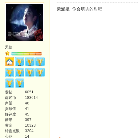
紫涵姐 你会填坑的对吧
天使
发帖
6051
蕊迷币
183614
声望
46
贡献值
41
好评度
45
糖果
397
黄金
10323
转盘点数
3204
心花
14