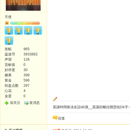
天使
发帖
965
蕊迷币
3933862
声望
126
贡献值
0
好评度
30
糖果
399
黄金
596
转盘点数
297
心花
4
金蛋
0
加关注
发消息
莫讓時間衝淡友誼dē酒__莫讓距離拉開思唸Dē手:
回复