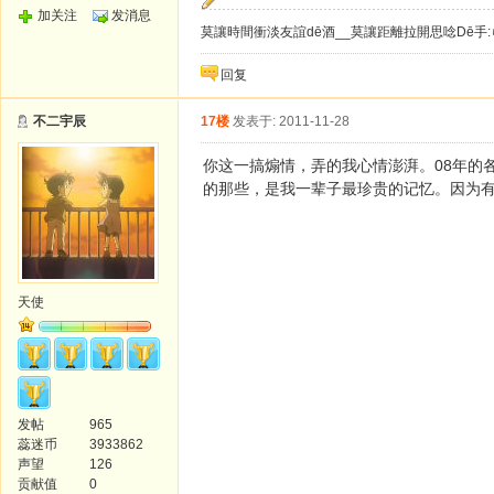
加关注
发消息
莫讓時間衝淡友誼dē酒__莫讓距離拉開思唸Dē手:
回复
不二宇辰
17楼
发表于: 2011-11-28
你这一搞煽情，弄的我心情澎湃。08年的
的那些，是我一辈子最珍贵的记忆。因为
天使
发帖
965
蕊迷币
3933862
声望
126
贡献值
0