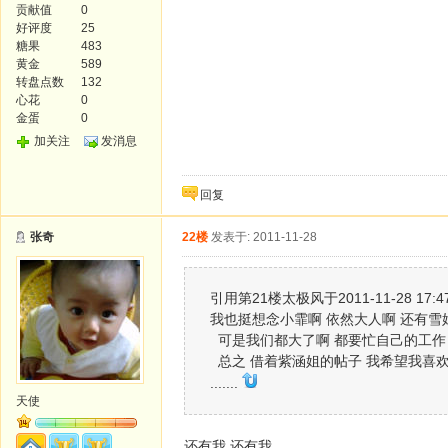
贡献值
0
好评度
25
糖果
483
黄金
589
转盘点数
132
心花
0
金蛋
0
加关注
发消息
回复
张奇
22楼
发表于: 2011-11-28
引用第21楼太极风于2011-11-28 17:
我也挺想念小霏啊 依然大人啊 还有雪
可是我们都大了啊 都要忙自己的工作
总之 借着紫涵姐的帖子 我希望我喜欢
.......
天使
还有我 还有我