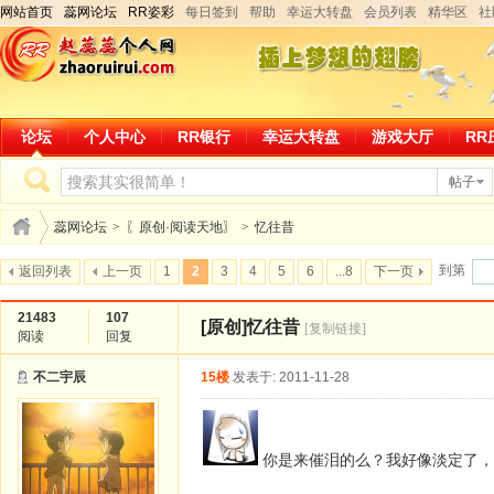
网站首页
蕊网论坛
RR姿彩
每日签到
帮助
幸运大转盘
会员列表
精华区
社
论坛
个人中心
RR银行
幸运大转盘
游戏大厅
RR
帖子
蕊网论坛
>
〖原创·阅读天地〗
>
忆往昔
到第
返回列表
上一页
1
2
3
4
5
6
...8
下一页
21483
107
[原创]
忆往昔
[复制链接]
阅读
回复
不二宇辰
15楼
发表于: 2011-11-28
你是来催泪的么？我好像淡定了，