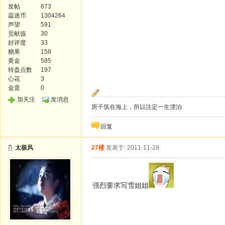
发帖
873
蕊迷币
1304264
声望
591
贡献值
30
好评度
33
糖果
158
黄金
585
转盘点数
197
心花
3
金蛋
0
加关注
发消息
房子筑在海上，所以注定一生漂泊
回复
太极风
27楼
发表于: 2011-11-28
强烈要求写雪姐姐