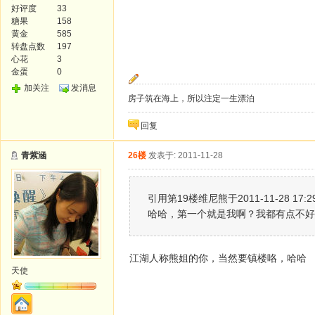
好评度
33
糖果
158
黄金
585
转盘点数
197
心花
3
金蛋
0
加关注
发消息
房子筑在海上，所以注定一生漂泊
回复
青紫涵
26楼
发表于: 2011-11-28
引用第19楼维尼熊于2011-11-28 17:
哈哈，第一个就是我啊？我都有点不好
江湖人称熊姐的你，当然要镇楼咯，哈哈
天使