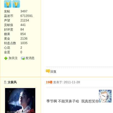
发帖
3497
蕊迷币
6713591
声望
21154
贡献值
441
好评度
84
糖果
854
黄金
2136
转盘点数
1035
心花
2
金蛋
0
加关注
发消息
回复
太极风
19楼
发表于: 2011-11-28
季节啊 不能哭鼻子哈 我真想笑你