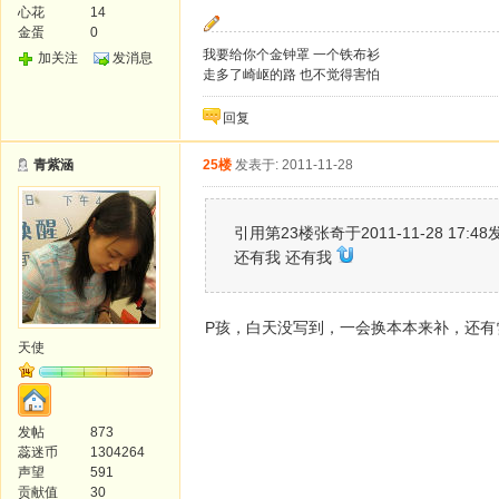
心花
14
金蛋
0
我要给你个金钟罩 一个铁布衫
加关注
发消息
走多了崎岖的路 也不觉得害怕
回复
青紫涵
25楼
发表于: 2011-11-28
引用第23楼张奇于2011-11-28 17:48
还有我 还有我
P孩，白天没写到，一会换本本来补，还有
天使
发帖
873
蕊迷币
1304264
声望
591
贡献值
30