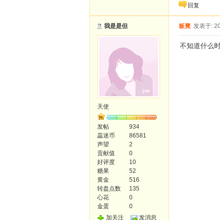
回复
我是是但
板凳
发表于: 20
不知道什么
天使
发帖
934
蕊迷币
86581
声望
2
贡献值
0
好评度
10
糖果
52
黄金
516
转盘点数
135
心花
0
金蛋
0
加关注
发消息