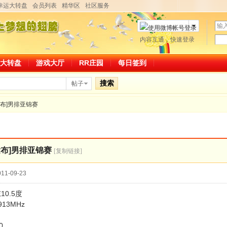
幸运大转盘
会员列表
精华区
社区服务
用
户
密
内容互通，快速登录
微博帐号登录
名
码
大转盘
游戏大厅
RR庄园
每日签到
搜索
帖子
发布]男排亚锦赛
发布]男排亚锦赛
[复制链接]
11-09-23
0.5度
13MHz
0