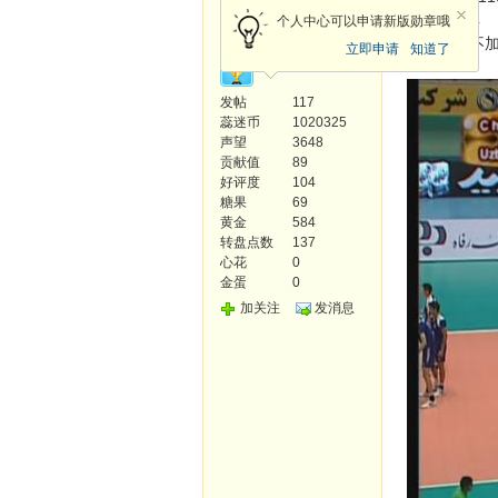
荣誉会员
纠错：3./4
个人中心可以申请新版勋章哦
信号开锁不加
立即申请
知道了
发帖
117
蕊迷币
1020325
声望
3648
贡献值
89
好评度
104
糖果
69
黄金
584
转盘点数
137
心花
0
金蛋
0
加关注
发消息