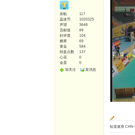
发帖
117
蕊迷币
1020325
声望
3648
贡献值
89
好评度
104
糖果
69
黄金
584
转盘点数
137
心花
0
金蛋
0
加关注
发消息
短道速滑 CHN-