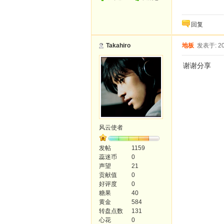
回复
Takahiro
地板
发表于: 20
谢谢分享
风云使者
发帖
1159
蕊迷币
0
声望
21
贡献值
0
好评度
0
糖果
40
黄金
584
转盘点数
131
心花
0