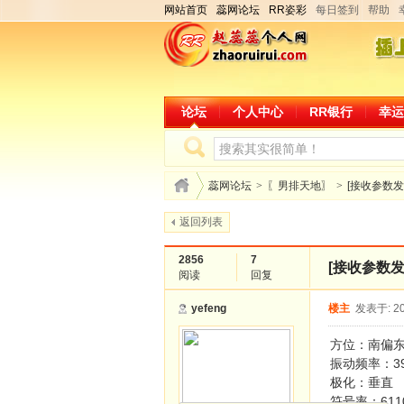
网站首页
蕊网论坛
RR姿彩
每日签到
帮助
论坛
个人中心
RR银行
幸运
蕊网论坛
>
〖男排天地〗
>
[接收参数
返回列表
2856
7
[接收参数
阅读
回复
yefeng
楼主
发表于: 20
方位：南偏东1
振动频率：39
极化：垂直
符号率：611