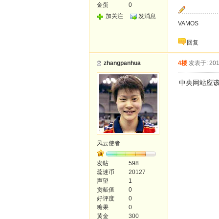
金蛋
0
加关注
发消息
VAMOS
回复
zhangpanhua
4楼
发表于: 201
中央网站应
风云使者
发帖
598
蕊迷币
20127
声望
1
贡献值
0
好评度
0
糖果
0
黄金
300