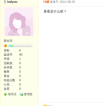
hollywu
78楼
发表于: 2011-08-25
看看是什么呢？
新会员
发帖
6
蕊迷币
40
声望
1
贡献值
0
好评度
0
糖果
0
黄金
0
转盘点数
6
心花
0
金蛋
0
加关注
发消息