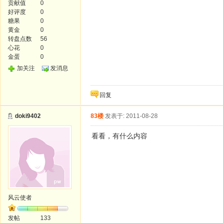
贡献值
0
好评度
0
糖果
0
黄金
0
转盘点数
56
心花
0
金蛋
0
加关注
发消息
回复
doki9402
83楼
发表于: 2011-08-28
看看，有什么内容
风云使者
发帖
133