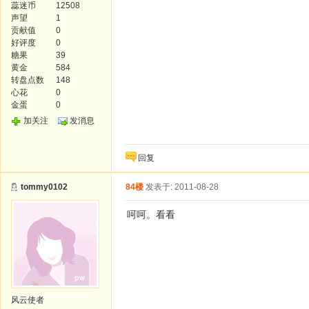
蕊迷币
12508
声望
1
贡献值
0
好评度
0
糖果
39
黄金
584
转盘点数
148
心花
0
金蛋
0
加关注
发消息
回复
tommy0102
84楼
发表于: 2011-08-28
呵呵。看看
风云使者