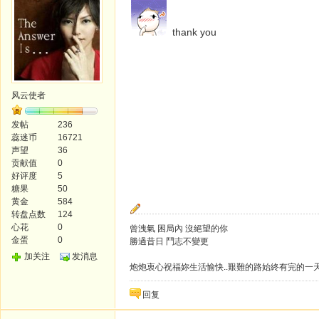
thank you
风云使者
发帖
236
蕊迷币
16721
声望
36
贡献值
0
好评度
5
糖果
50
黄金
584
转盘点数
124
心花
0
曾洩氣 困局內 沒絕望的你
金蛋
0
勝過昔日 鬥志不變更
加关注
发消息
炮炮衷心祝福妳生活愉快..艱難的路始終有完的一
回复