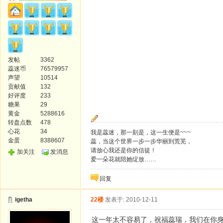
发帖
3362
蕊迷币
76579957
声望
10514
贡献值
132
好评度
233
糖果
29
黄金
5288616
转盘点数
478
心花
34
我是蕊迷，那一刻是，这一生便是~~~
金蛋
8388607
蕊，当这个世界一步一步华丽到荒芜，
请放心我还是你的信徒！
加关注
发消息
爱一朵花就陪她绽放……
回复
igetha
22楼
发表于: 2010-12-11
这一年太不容易了，祝福蕊瑞，我们在你