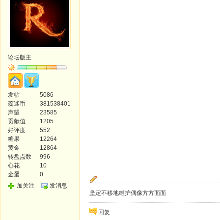
论坛版主
发帖
5086
蕊迷币
381538401
声望
23585
贡献值
1205
好评度
552
糖果
12264
黄金
12864
转盘点数
996
心花
10
金蛋
0
加关注
发消息
坚定不移地维护偶像方方面面
回复