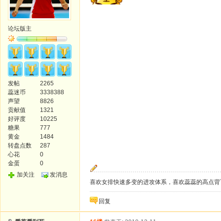
论坛版主
发帖
2265
蕊迷币
3338388
声望
8826
贡献值
1321
好评度
10225
糖果
777
黄金
1484
转盘点数
287
心花
0
金蛋
0
加关注
发消息
喜欢女排快速多变的进攻体系，喜欢蕊蕊的高点背飞
回复