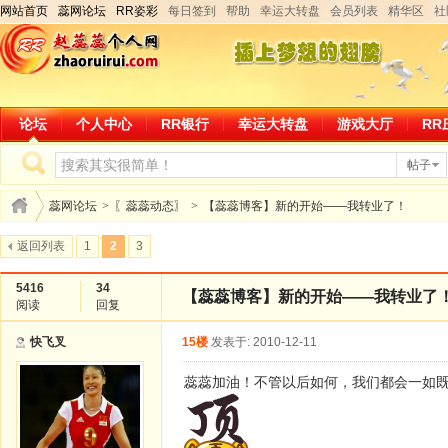
网站首页
蕊网论坛
RR姿彩
每日签到
帮助
幸运大转盘
会员列表
精华区
社
论坛
个人中心
RR银行
幸运大转盘
游戏大厅
RR
帖子
蕊网论坛
>
〖蕊蕊动态〗
>
【蕊蕊博客】新的开始——我转业了！
返回列表
1
2
3
5416
34
【蕊蕊博客】新的开始——我转业了
阅读
回复
快飞叉
15楼
发表于: 2010-12-11
蕊蕊加油！不管以后如何，我们都会一如