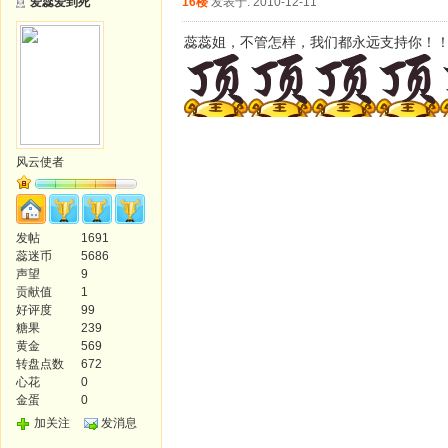
爱蕊爱到死
16楼
发表于: 2010-12-11
蕊蕊姐，不管怎样，我们都永远支持你！
风云使者
发帖
1691
蕊迷币
5686
声望
9
贡献值
1
好评度
99
糖果
239
黄金
569
转盘点数
672
心花
0
金蛋
0
加关注
发消息