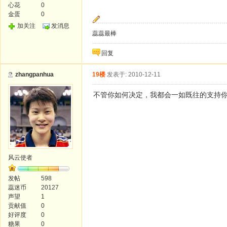
心花
0
金蛋
0
加关注
发消息
蕊蕊最棒
回复
zhangpanhua
19楼
发表于: 2010-12-11
不管你如何决定，我都会一如既往的支持
风云使者
发帖
598
蕊迷币
20127
声望
1
贡献值
0
好评度
0
糖果
0