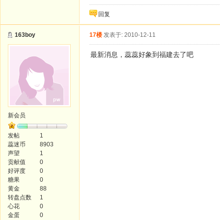
回复
163boy
17楼
发表于: 2010-12-11
最新消息，蕊蕊好象到福建去了吧
新会员
发帖
1
蕊迷币
8903
声望
1
贡献值
0
好评度
0
糖果
0
黄金
88
转盘点数
1
心花
0
金蛋
0