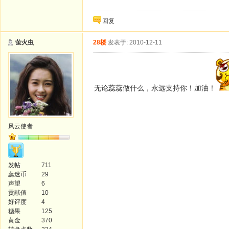
回复
萤火虫
28楼
发表于: 2010-12-11
无论蕊蕊做什么，永远支持你！加油！
风云使者
发帖
711
蕊迷币
29
声望
6
贡献值
10
好评度
4
糖果
125
黄金
370