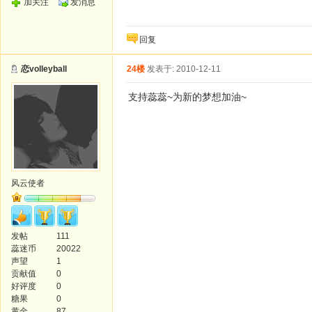
加关注
发消息
回复
恋volleyball
24楼
发表于: 2010-12-11
支持蕊蕊~为新的梦想加油~
风云使者
发帖
111
蕊迷币
20022
声望
1
贡献值
0
好评度
0
糖果
0
黄金
87