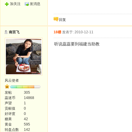
加关注
发消息
回复
南宫飞
18楼
发表于: 2010-12-11
听说蕊蕊要到福建当助教
风云使者
发帖
305
蕊迷币
14868
声望
1
贡献值
0
好评度
0
糖果
42
黄金
595
转盘点数
142