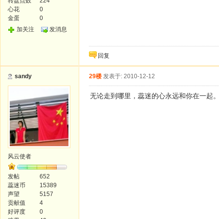
转盘点数
224
心花
0
金蛋
0
加关注
发消息
回复
sandy
29楼
发表于: 2010-12-12
无论走到哪里，蕊迷的心永远和你在一起
风云使者
发帖
652
蕊迷币
15389
声望
5157
贡献值
4
好评度
0