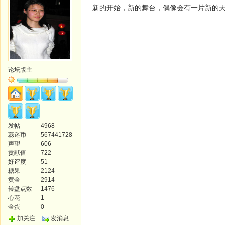
新的开始，新的舞台，偶像会有一片新的天
论坛版主
发帖
4968
蕊迷币
567441728
声望
606
贡献值
722
好评度
51
糖果
2124
黄金
2914
转盘点数
1476
心花
1
金蛋
0
加关注
发消息