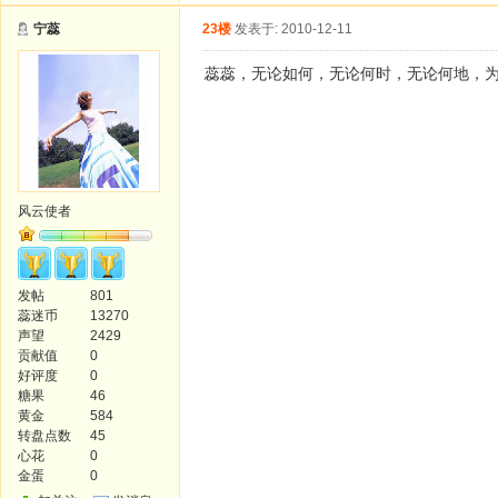
宁蕊
23楼
发表于: 2010-12-11
蕊蕊，无论如何，无论何时，无论何地，
风云使者
发帖
801
蕊迷币
13270
声望
2429
贡献值
0
好评度
0
糖果
46
黄金
584
转盘点数
45
心花
0
金蛋
0