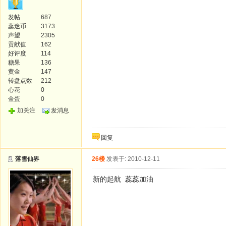
发帖
687
蕊迷币
3173
声望
2305
贡献值
162
好评度
114
糖果
136
黄金
147
转盘点数
212
心花
0
金蛋
0
加关注
发消息
回复
落雪仙界
26楼
发表于: 2010-12-11
新的起航 蕊蕊加油