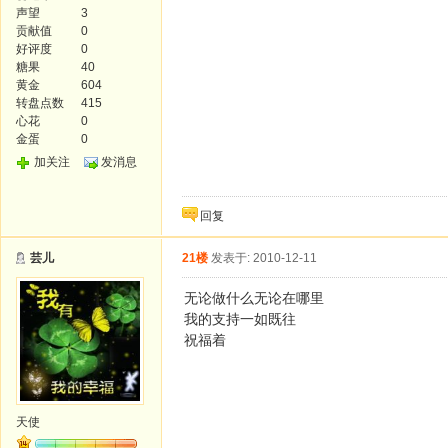
声望
3
贡献值
0
好评度
0
糖果
40
黄金
604
转盘点数
415
心花
0
金蛋
0
加关注
发消息
回复
芸儿
21楼
发表于: 2010-12-11
无论做什么无论在哪里
我的支持一如既往
祝福着
天使