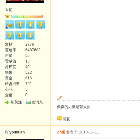
天使
发帖
2776
蕊迷币
6487683
声望
55
贡献值
13
好评度
40
糖果
522
黄金
616
转盘点数
791
心花
5
金蛋
0
加关注
发消息
偶像的力量是强大的
回复
youduan
27楼
发表于: 2010-12-11