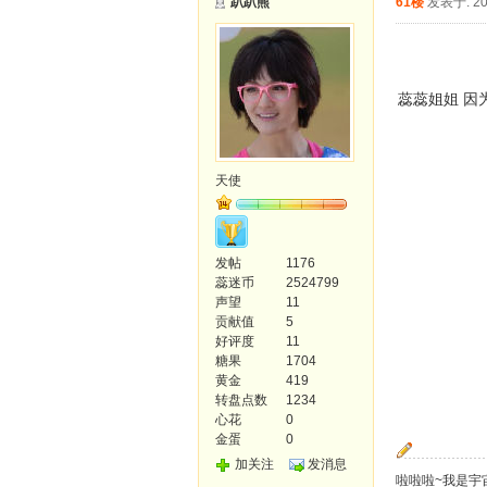
趴趴熊
61楼
发表于: 20
蕊蕊姐姐 因
天使
发帖
1176
蕊迷币
2524799
声望
11
贡献值
5
好评度
11
糖果
1704
黄金
419
转盘点数
1234
心花
0
金蛋
0
加关注
发消息
啦啦啦~我是宇