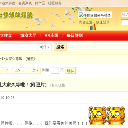
幸运大转盘
会员列表
精华区
社区服务
用
户
密
内容互通，快速登录
微博帐号登录
名
码
大转盘
游戏大厅
RR庄园
每日签到
搜索
帖子
~~让大家久等啦！(附照片）
到第
页
6
7
...15
下一页
确认
~让大家久等啦！(附照片）
[复制链接]
10-10-08
的照片啦。。。偶像。。。我们要看你的美照！！！