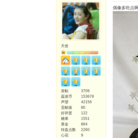
偶像多吃点
天使
发帖
3709
蕊迷币
153678
声望
42156
贡献值
80
好评度
122
糖果
1551
黄金
864
转盘点数
2260
心花
9