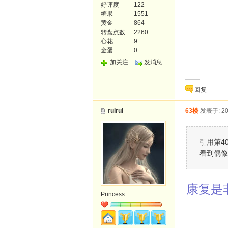
好评度
122
糖果
1551
黄金
864
转盘点数
2260
心花
9
金蛋
0
加关注
发消息
回复
ruirui
63楼
发表于: 20
引用第40楼
看到偶
康复是
Princess