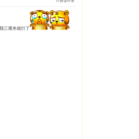
只看该作者
给我三厘米就行了