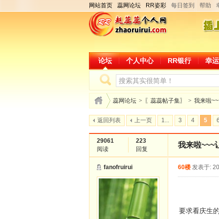
网站首页
蕊网论坛
RR姿彩
每日签到
帮助
论坛
个人中心
RR银行
幸运
蕊网论坛
>
〖蕊蕊帖子集〗
>
我来啦~
返回列表
上一页
1...
3
4
5
29061
223
我来啦~~
阅读
回复
fanofruirui
60楼
发表于: 20
要求看庆生