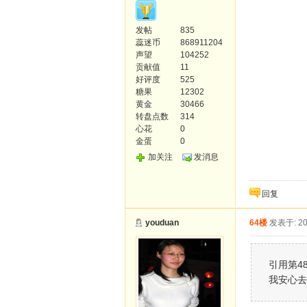
发帖
835
蕊迷币
868911204
声望
104252
贡献值
11
好评度
525
糖果
12302
黄金
30466
转盘点数
314
心花
0
金蛋
0
加关注
发消息
回复
youduan
64楼
发表于: 20
引用第48楼
我安心