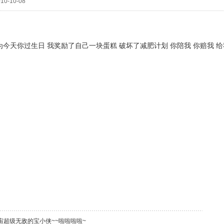
10-10-08
为今天你过生日 我奖励了自己一块蛋糕 破坏了减肥计划 你陪我 你赔我 
宙超级无敌的宝小侠~~啦啦啦啦~