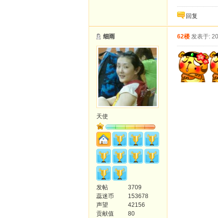
回复
细雨
62楼
发表于: 20
天使
发帖
3709
蕊迷币
153678
声望
42156
贡献值
80