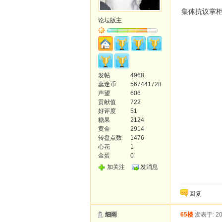
集体抗议掌柜
论坛版主
发帖
4968
蕊迷币
567441728
声望
606
贡献值
722
好评度
51
糖果
2124
黄金
2914
转盘点数
1476
心花
1
金蛋
0
加关注
发消息
回复
细雨
65楼
发表于: 20