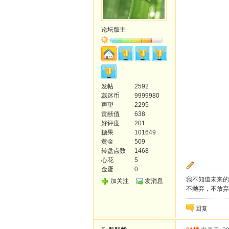
论坛版主
发帖
2592
蕊迷币
9999980
声望
2295
贡献值
638
好评度
201
糖果
101649
黄金
509
转盘点数
1468
心花
5
金蛋
0
我不知道未来的
加关注
发消息
不抛弃，不放弃
回复