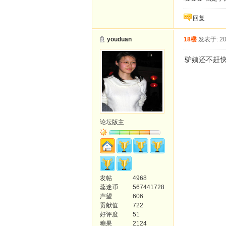
回复
youduan
18楼
发表于: 20
驴姨还不赶
论坛版主
发帖
4968
蕊迷币
567441728
声望
606
贡献值
722
好评度
51
糖果
2124