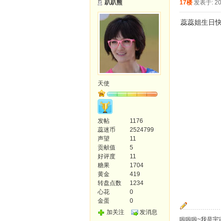
趴趴熊
17楼
发表于: 20
蕊蕊姐生日快
天使
发帖
1176
蕊迷币
2524799
声望
11
贡献值
5
好评度
11
糖果
1704
黄金
419
转盘点数
1234
心花
0
金蛋
0
加关注
发消息
啦啦啦~我是宇