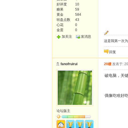
好评度
10
糖果
59
黄金
584
转盘点数
43
心花
0
金蛋
0
加关注
发消息
这是我第一次为
回复
fanofruirui
20楼
发表于: 20
破电脑，关
偶像吃啥好
论坛版主