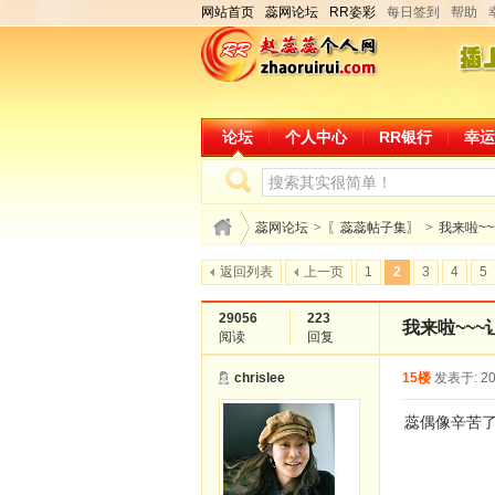
网站首页
蕊网论坛
RR姿彩
每日签到
帮助
论坛
个人中心
RR银行
幸运
蕊网论坛
>
〖蕊蕊帖子集〗
>
我来啦~
返回列表
上一页
1
2
3
4
5
29056
223
我来啦~~
阅读
回复
chrislee
15楼
发表于: 20
蕊偶像辛苦了