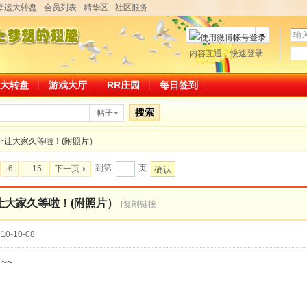
幸运大转盘
会员列表
精华区
社区服务
用
户
密
内容互通，快速登录
微博帐号登录
名
码
大转盘
游戏大厅
RR庄园
每日签到
搜索
帖子
~~让大家久等啦！(附照片）
到第
页
6
...15
下一页
确认
~让大家久等啦！(附照片）
[复制链接]
10-10-08
~~