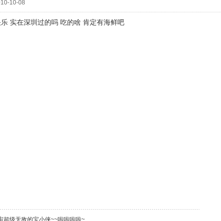
10-10-08
乐 实在深圳过的吗 吃的啥 肯定有海鲜吧
宙超级无敌的宝小侠~~啦啦啦啦~