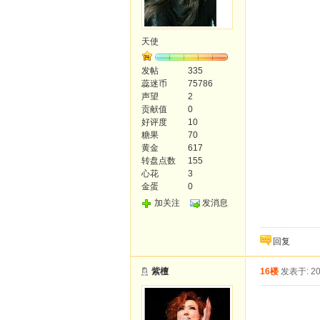
天使
发帖
335
蕊迷币
75786
声望
2
贡献值
0
好评度
10
糖果
70
黄金
617
转盘点数
155
心花
3
金蛋
0
加关注
发消息
回复
紫檀
16楼
发表于: 20