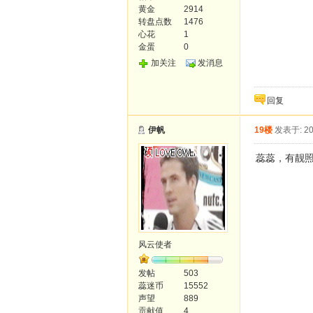
黄金
2914
转盘点数
1476
心花
1
金蛋
0
加关注
发消息
回复
伊帆
19楼
发表于: 20
蕊蕊，有靓
风云使者
发帖
503
蕊迷币
15552
声望
889
贡献值
4