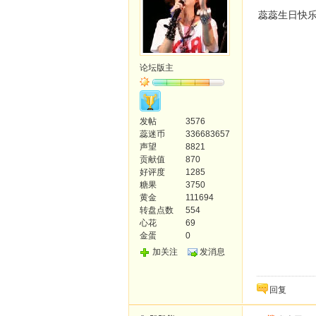
蕊蕊生日快乐~
论坛版主
发帖
3576
蕊迷币
336683657
声望
8821
贡献值
870
好评度
1285
糖果
3750
黄金
111694
转盘点数
554
心花
69
金蛋
0
加关注
发消息
回复