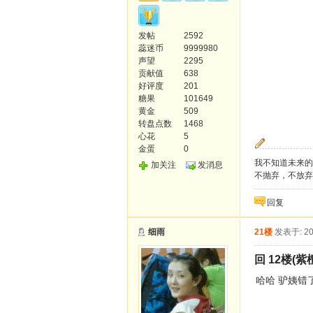
发帖
2592
蕊迷币
9999980
声望
2295
贡献值
638
好评度
201
糖果
101649
黄金
509
转盘点数
1468
心花
5
金蛋
0
我不知道未来的
加关注
发消息
不抛弃，不放弃
回复
细雨
21楼
发表于: 20
回 12楼(紫
哈哈 驴姨错