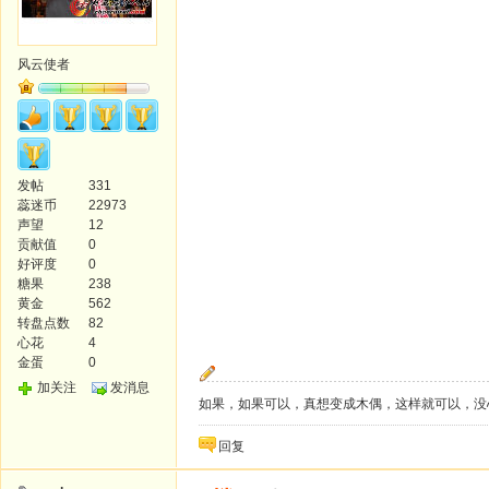
风云使者
发帖
331
蕊迷币
22973
声望
12
贡献值
0
好评度
0
糖果
238
黄金
562
转盘点数
82
心花
4
金蛋
0
加关注
发消息
如果，如果可以，真想变成木偶，这样就可以，没
回复