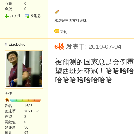
心花
0
金蛋
0
加关注
发消息
永远是中国女排迷妹
回复
xiaoboluo
6楼
发表于: 2010-07-04
被预测的国家总是会倒霉
望西班牙夺冠！哈哈哈哈
哈哈哈哈哈哈哈哈
天使
发帖
1685
蕊迷币
3021357
声望
3
贡献值
0
好评度
50
糖果
97