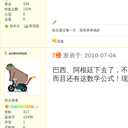
黄金
339
转盘点数
1328
心花
0
金蛋
0
加关注
发消息
快乐度过每一天，简简单单就好
回复
asdmmhah
7楼
发表于: 2010-07-04
巴西、阿根廷下去了，不
而且还有这数学公式！现
风云使者
发帖
317
蕊迷币
12436
声望
1
贡献值
0