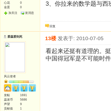
3、你拉来的数学题与西
心花
0
金蛋
0
加关注
发消息
回复
爱蕊爱到死
13楼
发表于: 2010-07-05
看起来还挺有道理的。挺
中国得冠军是不可能时件
风云使者
发帖
1691
蕊迷币
5686
声望
9
贡献值
1