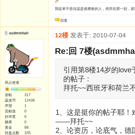
我從來不曾自認是個勇敢的人，然而在那一刻，卻
回复
asdmmhah
12楼
发表于: 2010-07-04
Re:回 7楼(asdmmh
引用第8楼14岁的love于2
的帖子 :
风云使者
拜托~~西班牙和荷兰
发帖
317
蕊迷币
12436
声望
1
1、这是挺你的帖子耶！
贡献值
0
好评度
0
——拜托~~
糖果
0
黄金
88
2、论资历，论底气，德
转盘点数
335