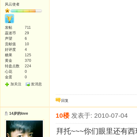
风云使者
发帖
711
蕊迷币
29
声望
6
贡献值
10
好评度
4
糖果
125
黄金
370
转盘点数
224
心花
0
金蛋
0
加关注
发消息
回复
14岁的love
10楼
发表于: 2010-07-04
拜托~~~你们眼里还有