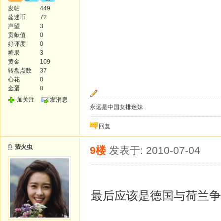
发帖
449
蕊迷币
72
声望
3
贡献值
0
好评度
0
糖果
3
黄金
109
转盘点数
37
心花
0
金蛋
0
加关注
发消息
永远是中国女排迷妹
回复
萤火虫
9楼
发表于: 2010-07-04
最后应该是德国与荷兰争