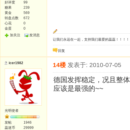
好评度
99
糖果
239
黄金
569
转盘点数
672
心花
0
金蛋
0
加关注
发消息
让我们永远在一起，支持我们最爱的蕊蕊！！！！
回复
icer1982
14楼
发表于: 2010-07-05
德国发挥稳定，况且整体
应该是最强的~~
光明使者
发帖
1946
蕊迷币
29999