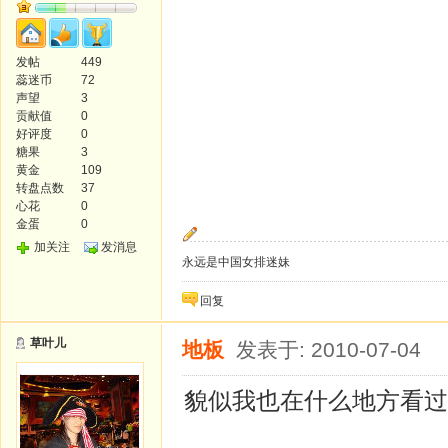
发帖
449
蕊迷币
72
声望
3
贡献值
0
好评度
0
糖果
3
黄金
109
转盘点数
37
心花
0
金蛋
0
加关注
发消息
永远是中国女排迷妹
回复
草叶儿
地板
发表于: 2010-07-04
貌似我也在什么地方看过