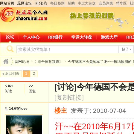
网站首页
蕊网论坛
RR姿彩
每日签到
帮助
幸运大转盘
会员列表
精华区
社
论坛
个人中心
RR银行
幸运大转盘
游戏大厅
RR
帖子
蕊网论坛
>
〖综合体育频道〗
>
今年德国不会是冠军了吧~~~报纸预测的
返回列表
1
2
[讨论]
今年德国不会是
5361
22
阅读
回复
[复制链接]
14岁的love
楼主
发表于: 2010-07-04
汗~~在2010年6