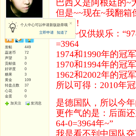
巴西又是阿根廷的~
但是~~现在~我翻
的！！
中级会员
个人中心可以申请新版勋章哦
报道~仅供娱乐：“978
立即申请
知道了
=3964
发帖
449
1974和1990年的冠军
蕊迷币
72
声望
3
1970和1994年的冠军
贡献值
0
好评度
0
1962和2002年的冠军
糖果
3
黄金
109
所以可得：2010年冠军
转盘点数
37
心花
0
金蛋
0
是德国队，所以今年
加关注
发消息
更作气的是：后面还
64-0=3964年~”
我是看不到中国队夺