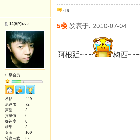
回复
14岁的love
5楼
发表于: 2010-07-04
阿根廷~~~
梅西~
中级会员
发帖
449
蕊迷币
72
声望
3
贡献值
0
好评度
0
糖果
3
黄金
109
转盘点数
37