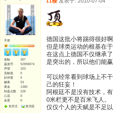
11楼
发表于: 2010-07-04
德国这批小将踢得很好啊
天使
但是球类运动的根基在于
在这点上德国不仅继承了
发帖
307
是突出的，所以他们能赢
蕊迷币
52958074
声望
103
贡献值
0
可以经常看到球场上不干
好评度
5
糖果
53
己的狂妄！
黄金
1380
阿根廷不是没有技术，有
转盘点数
226
心花
0
0米栏更不是百米飞人。
金蛋
0
仅仅个人的天赋是不足以
加关注
发消息