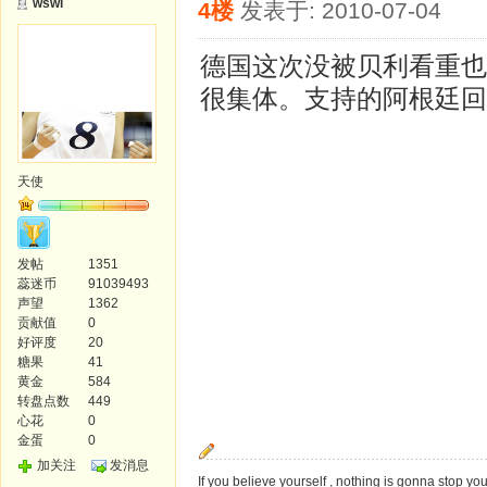
wswl
4楼
发表于: 2010-07-04
德国这次没被贝利看重也
很集体。支持的阿根廷回
天使
发帖
1351
蕊迷币
91039493
声望
1362
贡献值
0
好评度
20
糖果
41
黄金
584
转盘点数
449
心花
0
金蛋
0
加关注
发消息
If you believe yourself , nothing is gonna stop you