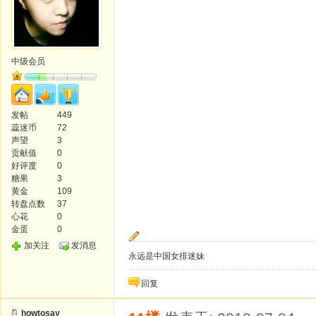
中级会员
发帖
449
蕊迷币
72
声望
3
贡献值
0
好评度
0
糖果
3
黄金
109
转盘点数
37
心花
0
金蛋
0
加关注
发消息
永远是中国女排迷妹
回复
howtosay