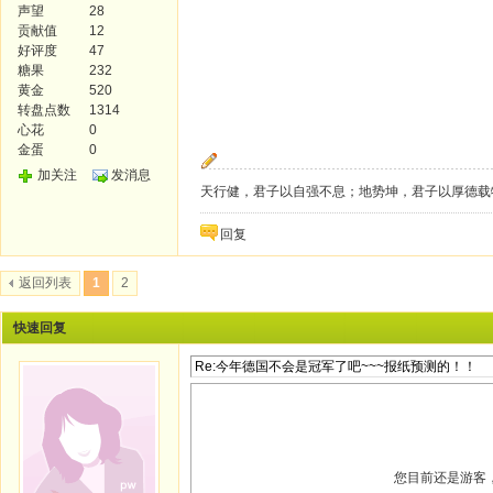
声望
28
贡献值
12
好评度
47
糖果
232
黄金
520
转盘点数
1314
心花
0
金蛋
0
加关注
发消息
天行健，君子以自强不息；地势坤，君子以厚德载
回复
返回列表
1
2
快速回复
您目前还是游客