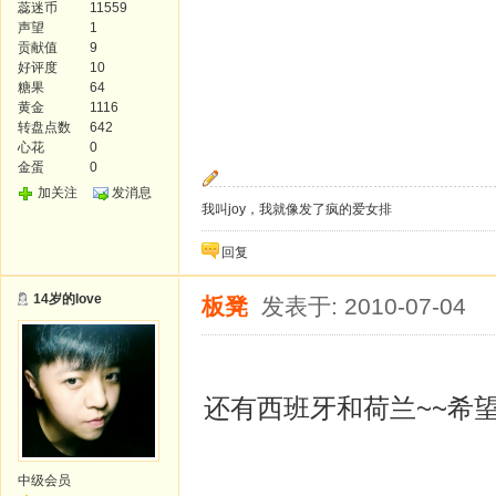
蕊迷币
11559
声望
1
贡献值
9
好评度
10
糖果
64
黄金
1116
转盘点数
642
心花
0
金蛋
0
加关注
发消息
我叫joy，我就像发了疯的爱女排
回复
14岁的love
板凳
发表于: 2010-07-04
还有西班牙和荷兰~~希
中级会员