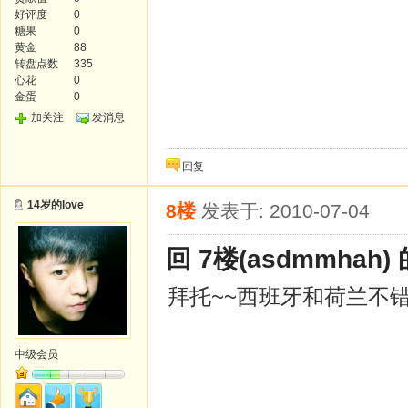
好评度
0
糖果
0
黄金
88
转盘点数
335
心花
0
金蛋
0
加关注
发消息
回复
14岁的love
8楼
发表于: 2010-07-04
回 7楼(asdmmhah)
拜托~~西班牙和荷兰不
中级会员