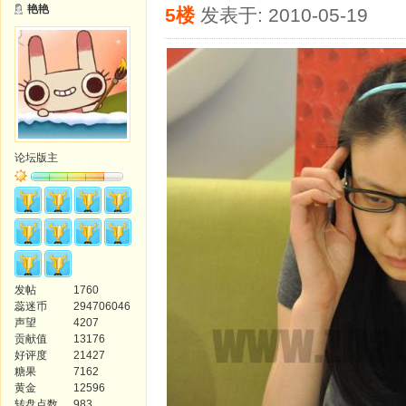
艳艳
5楼
发表于: 2010-05-19
论坛版主
发帖
1760
蕊迷币
294706046
声望
4207
贡献值
13176
好评度
21427
糖果
7162
黄金
12596
转盘点数
983