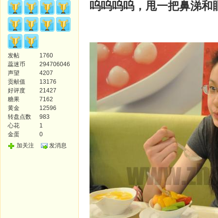
呜呜呜呜，
甩一把鼻涕和
发帖
1760
蕊迷币
294706046
声望
4207
贡献值
13176
好评度
21427
糖果
7162
黄金
12596
转盘点数
983
心花
1
金蛋
0
加关注
发消息