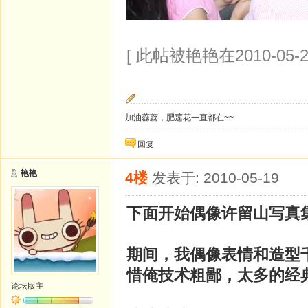
[ 此帖被艳艳在2010-05-2
加油蕊蕊，肥莲花一直都在~~
回复
艳艳
4楼
发表于: 2010-05-19
下面开始偶像许留山写真
期间，我偶像表情和造型
惜俺技术粗鄙，太多的经
论坛版主