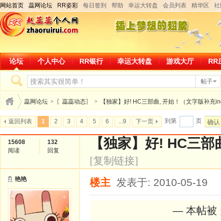
网站首页
蕊网论坛
RR姿彩
每日签到
帮助
幸运大转盘
会员列表
精华区
社
论坛
个人中心
RR银行
幸运大转盘
游戏大厅
RR
帖子
蕊网论坛
>
〖蕊蕊动态〗
>
【独家】好! HC三部曲, 开始！（文字版补充in
到第
页
返回列表
1
2
3
4
5
6
...9
下一页
确认
【独家】好! HC三部
15608
132
阅读
回复
[复制链接]
艳艳
楼主
发表于: 2010-05-19
— 本帖被 