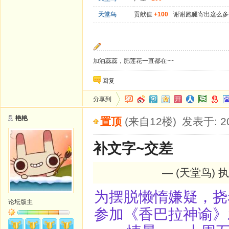
天堂鸟
贡献值
+100
谢谢跑腿寄出这么多
加油蕊蕊，肥莲花一直都在~~
回复
分享到
艳艳
置顶
(来自
12楼)
发表于: 20
补文字~交差
— (天堂鸟) 
为摆脱懒惰嫌疑，挠
论坛版主
参加《香巴拉神谕