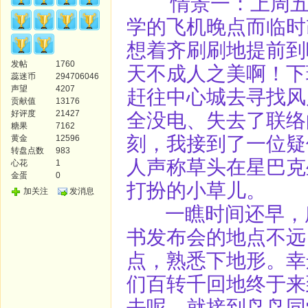
情景一：上周五，
学的飞机晚点而临时
想着齐刷刷地提前到
发帖
1760
天不成人之美啊！下
蕊迷币
294706046
声望
4207
赶往中心城去寻找风
贡献值
13176
好评度
21427
全没电、失去了联络
糖果
7162
刻，我接到了一位疑
黄金
12596
转盘点数
983
人声称草头在星巴克
心花
1
金蛋
0
打扮的小草儿。
加关注
发消息
一瞧时间还早，所
书发布会的地点不远
点，熟悉下地形。幸
们百转千回地终于来
去呢，就接到鸟鸟同