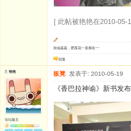
[ 此帖被艳艳在2010-05-1
加油蕊蕊，肥莲花一直都在~~
回复
艳艳
板凳
发表于: 2010-05-19
《香巴拉神谕》新书发布
论坛版主