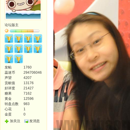
论坛版主
发帖
1760
蕊迷币
294706046
声望
4207
贡献值
13176
好评度
21427
糖果
7162
黄金
12596
转盘点数
983
心花
1
金蛋
0
加关注
发消息