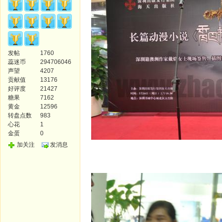
发帖
1760
蕊迷币
294706046
声望
4207
贡献值
13176
好评度
21427
糖果
7162
黄金
12596
转盘点数
983
心花
1
金蛋
0
加关注
发消息