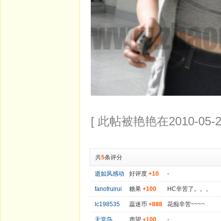
[ 此帖被艳艳在2010-05-2
共
5
条评分
逝如风感动
好评度
+10
-
fanofruirui
糖果
+100
HC辛苦了。。。
lc198535
蕊迷币
+888
花痴辛苦~~~~
天堂鸟
声望
+100
-