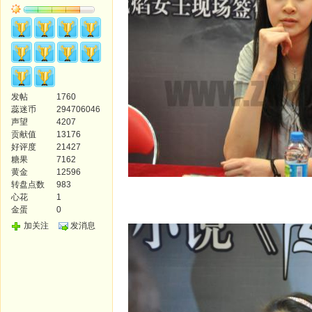
发帖
1760
蕊迷币
294706046
声望
4207
贡献值
13176
好评度
21427
糖果
7162
黄金
12596
转盘点数
983
心花
1
金蛋
0
加关注
发消息