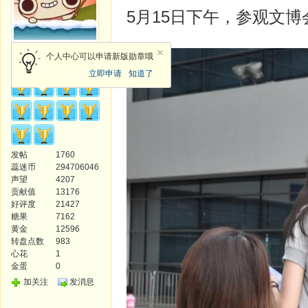
5月15日下午，参观文博
论坛版主
个人中心可以申请新版勋章哦
立即申请
知道了
发帖
1760
蕊迷币
294706046
声望
4207
贡献值
13176
好评度
21427
糖果
7162
黄金
12596
转盘点数
983
心花
1
金蛋
0
加关注
发消息