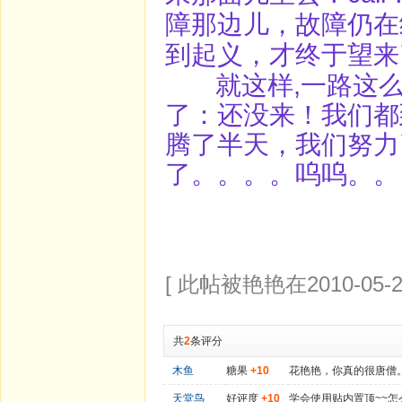
障那边儿，故障仍在
到起义，才终于望来
就这样,一路这么
了：还没来！我们都
腾了半天，我们努力
了。。。。呜呜。。
[ 此帖被艳艳在2010-05-2
共
2
条评分
木鱼
糖果
+10
花艳艳，你真的很唐僧
天堂鸟
好评度
+10
学会使用贴内置顶~~怎