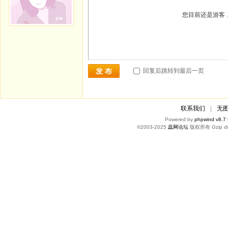
您目前还是游客
回复后跳转到最后一页
发 布
联系我们
|
无
Powered by
phpwind v8.7
©2003-2025
蕊网论坛
版权所有 Gzip di