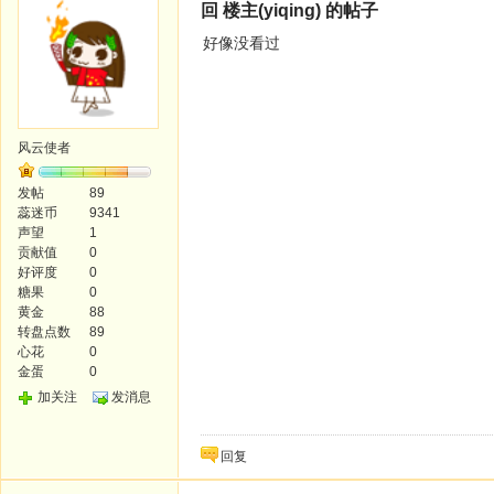
回 楼主(yiqing) 的帖子
好像没看过
风云使者
发帖
89
蕊迷币
9341
声望
1
贡献值
0
好评度
0
糖果
0
黄金
88
转盘点数
89
心花
0
金蛋
0
加关注
发消息
回复