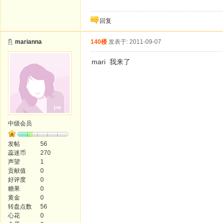
回复
marianna
140楼
发表于: 2011-09-07
mari 我来了
中级会员
发帖
56
蕊迷币
270
声望
1
贡献值
0
好评度
0
糖果
0
黄金
0
转盘点数
56
心花
0