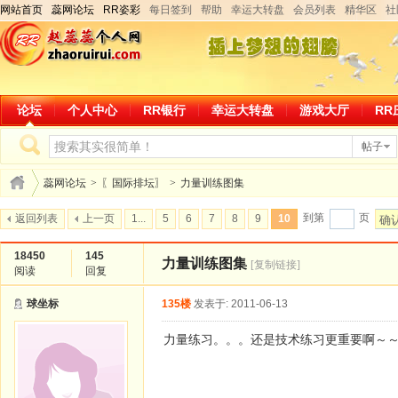
网站首页
蕊网论坛
RR姿彩
每日签到
帮助
幸运大转盘
会员列表
精华区
社
论坛
个人中心
RR银行
幸运大转盘
游戏大厅
RR
帖子
蕊网论坛
>
〖国际排坛〗
>
力量训练图集
到第
页
返回列表
上一页
1...
5
6
7
8
9
10
确
18450
145
力量训练图集
[复制链接]
阅读
回复
球坐标
135楼
发表于: 2011-06-13
力量练习。。。还是技术练习更重要啊～