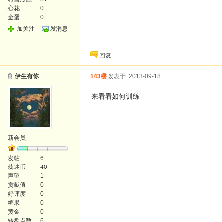
心花
0
金蛋
0
加关注
发消息
回复
伊生有你
143楼
发表于: 2013-09-18
来看看如何训练
新会员
发帖
6
蕊迷币
40
声望
1
贡献值
0
好评度
0
糖果
0
黄金
0
转盘点数
6