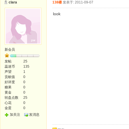
clara
138楼
发表于: 2011-09-07
look
新会员
发帖
25
蕊迷币
135
声望
1
贡献值
0
好评度
0
糖果
0
黄金
0
转盘点数
25
心花
0
金蛋
0
加关注
发消息