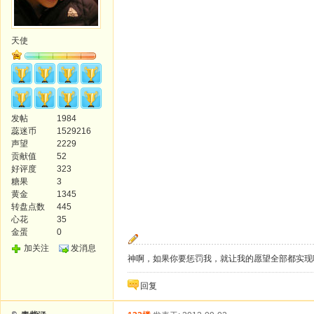
天使
发帖
1984
蕊迷币
1529216
声望
2229
贡献值
52
好评度
323
糖果
3
黄金
1345
转盘点数
445
心花
35
金蛋
0
加关注
发消息
神啊，如果你要惩罚我，就让我的愿望全部都实现
回复