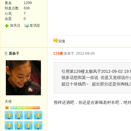
黄金
1299
转盘点数
636
心花
7
金蛋
0
加关注
发消息
回复
面条子
134楼
发表于: 2012-09-03
引用第129楼太极风于2012-09-02 19:
很多话想和莫一你说 但是又觉得说什
超过十块钱昂~ 超出部分还是你掏钱儿
天使
熊样还酒吧，你还是在家喝老村长吧，绝