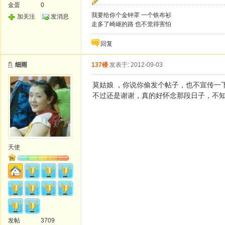
金蛋
0
我要给你个金钟罩 一个铁布衫
加关注
发消息
走多了崎岖的路 也不觉得害怕
回复
细雨
137楼
发表于: 2012-09-03
莫姑娘 ，你说你偷发个帖子，也不宣传一
不过还是谢谢，真的好怀念那段日子，不
天使
发帖
3709