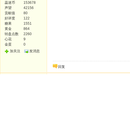
蕊迷币
153678
声望
42156
贡献值
80
好评度
122
糖果
1551
黄金
864
转盘点数
2260
心花
9
金蛋
0
加关注
发消息
回复
维尼熊
138楼
发表于: 2012-09-03
没想到一晃就四年了，这些记忆是那么美
鞋是个细心重感情的大男孩呀，不对，四年
PS 莫一童鞋学会赚钱了，一幅画52蕊币
论坛版主