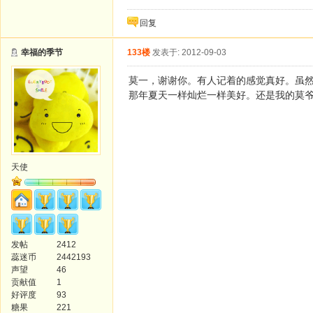
回复
幸福的季节
133楼
发表于: 2012-09-03
莫一，谢谢你。有人记着的感觉真好。虽
那年夏天一样灿烂一样美好。还是我的莫
天使
发帖
2412
蕊迷币
2442193
声望
46
贡献值
1
好评度
93
糖果
221