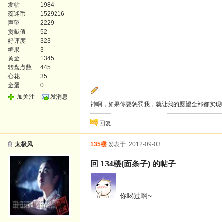
发帖
1984
蕊迷币
1529216
声望
2229
贡献值
52
好评度
323
糖果
3
黄金
1345
转盘点数
445
心花
35
金蛋
0
加关注
发消息
神啊，如果你要惩罚我，就让我的愿望全部都实现
回复
太极风
135楼
发表于: 2012-09-03
回 134楼(面条子) 的帖子
你喝过啊~