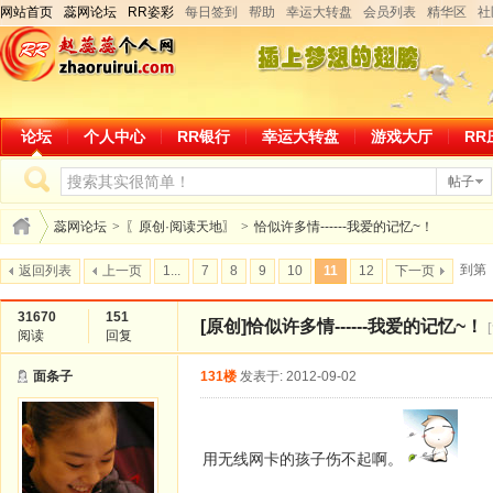
网站首页
蕊网论坛
RR姿彩
每日签到
帮助
幸运大转盘
会员列表
精华区
社
论坛
个人中心
RR银行
幸运大转盘
游戏大厅
RR
帖子
蕊网论坛
>
〖原创·阅读天地〗
>
恰似许多情------我爱的记忆~！
到第
返回列表
上一页
1...
7
8
9
10
11
12
下一页
31670
151
[原创]
恰似许多情------我爱的记忆~！
阅读
回复
面条子
131楼
发表于: 2012-09-02
用无线网卡的孩子伤不起啊。