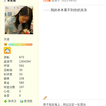
青紫涵
132楼
发表于: 2012-09-02
······我的本本看不到你的东东
天使
发帖
873
蕊迷币
1304264
声望
591
贡献值
30
好评度
33
糖果
158
黄金
585
转盘点数
197
心花
3
金蛋
0
加关注
发消息
房子筑在海上，所以注定一生漂泊