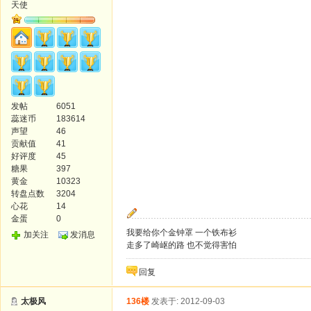
天使
发帖
6051
蕊迷币
183614
声望
46
贡献值
41
好评度
45
糖果
397
黄金
10323
转盘点数
3204
心花
14
金蛋
0
我要给你个金钟罩 一个铁布衫
加关注
发消息
走多了崎岖的路 也不觉得害怕
回复
太极风
136楼
发表于: 2012-09-03