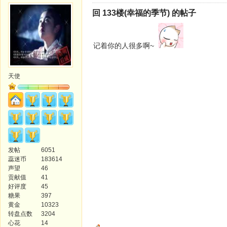
回 133楼(幸福的季节) 的帖子
记着你的人很多啊~
天使
发帖
6051
蕊迷币
183614
声望
46
贡献值
41
好评度
45
糖果
397
黄金
10323
转盘点数
3204
心花
14