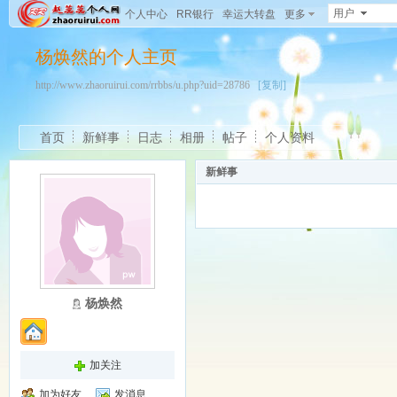
用户
个人中心
RR银行
幸运大转盘
更多
杨焕然的个人主页
http://www.zhaoruirui.com/rrbbs/u.php?uid=28786
[复制]
首页
新鲜事
日志
相册
帖子
个人资料
新鲜事
杨焕然
加关注
加为好友
发消息