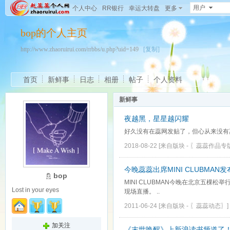
用户
个人中心
RR银行
幸运大转盘
更多
bop的个人主页
http://www.zhaoruirui.com/rrbbs/u.php?uid=149
[复制]
首页
新鲜事
日志
相册
帖子
个人资料
新鲜事
夜越黑，星星越闪耀
好久没有在蕊网发贴了，但心从来没有
2018-08-22
[来自版块 -
〖蕊蕊作品专
今晚蕊蕊出席MINI CLUBMAN
bop
MINI CLUBMAN今晚在北京五
Lost in your eyes
现场直播。 ..
2011-06-24
[来自版块 -
〖蕊蕊动态〗
]
加关注
《末世唤醒》上新浪读书频道了