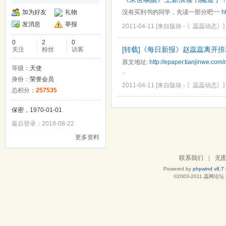
加为好友
礼物
没有买到书的同学，先读一部分吧~~
h
发消息
举报
2011-04-11
[来自版块 -
〖蕊蕊动态〗
]
0
2
0
[转载]《每日新报》赵蕊蕊离开
关注
粉丝
访客
原文地址:
http://epaper.tianjinwe.co
等级：
天使
..
身份：
荣誉会员
2011-04-11
[来自版块 -
〖蕊蕊动态〗
]
总积分：
257535
保密，1970-01-01
最后登录：2018-08-22
更多资料
联系我们
|
无
Powered by
phpwind v8.7
©2003-2011
蕊网论坛