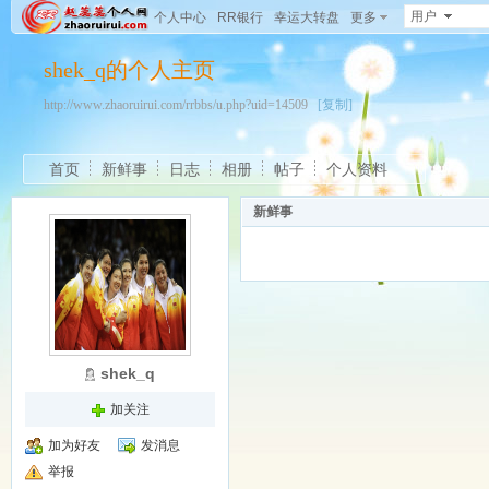
用户
个人中心
RR银行
幸运大转盘
更多
shek_q的个人主页
http://www.zhaoruirui.com/rrbbs/u.php?uid=14509
[复制]
首页
新鲜事
日志
相册
帖子
个人资料
新鲜事
shek_q
加关注
加为好友
发消息
举报