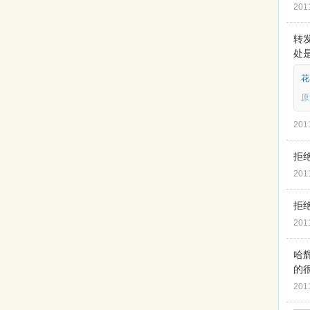
201
转发
处是
花
原
201
拒绝
201
拒
201
哈
的
201