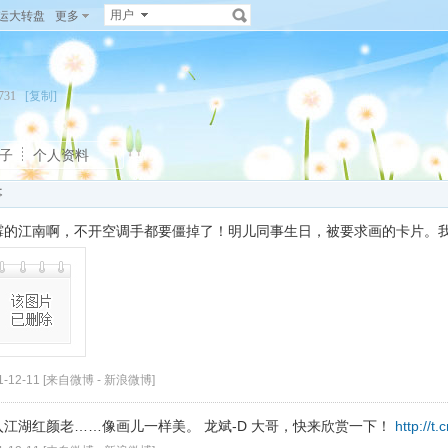
用户
运大转盘
更多
13731
[复制]
子
个人资料
事
霉的江南啊，不开空调手都要僵掉了！明儿同事生日，被要求画的卡片。我容
1-12-11 [来自微博 -
新浪微博
]
入江湖红颜老……像画儿一样美。 龙斌-D 大哥，快来欣赏一下！
http://t