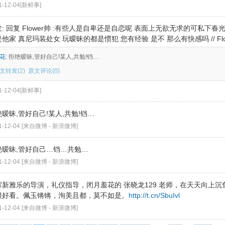
1-12-04
[
新鲜事
]
: 回复 Flower帅 :有些人是自卑还是自恋呢 表面上无欲无求的可私下
他家 真尼玛装处女 玩暧昧的都是惯犯 您有经验 是不 那么有快感吗 // Fl
花
: 拒绝暧昧,管好自己!某人,共勉!铛…
文转发(2)
原文评论
(0)
1-12-04
[
新鲜事
]
暧昧,管好自己!某人,共勉!铛…
1-12-04 [来自微博 -
新浪微博
]
绝暧昧,管好自己…铛…共勉…
1-12-04 [来自微博 -
新浪微博
]
辉新雅乐的导演，礼仪指导，闭月羞花的 张晓龙129 老师，在天天向上
很好看。佩玉锵锵，洵美且都，莫不如是。
http://t.cn/SbuIvl
1-12-04 [来自微博 -
新浪微博
]