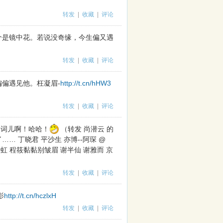
转发
|
收藏
|
评论
个是镜中花。若说没奇缘，今生偏又遇
转发
|
收藏
|
评论
偏遇见他。枉凝眉-
http://t.cn/hHW3
转发
|
收藏
|
评论
马词儿啊！哈哈！
（转发 尚潜云 的
 丁晓君 平沙生 亦博--阿琛 @
朱虹 程筱黏黏别皱眉 谢半仙 谢雅而 京
转发
|
收藏
|
评论
影
http://t.cn/hczlxH
转发
|
收藏
|
评论