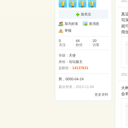
201
真
加关注
写
加为好友
发消息
就
举报
用
0
44
20
关注
粉丝
访客
等级：
天使
身份：
论坛版主
总积分：
14137631
201
男，0000-04-24
最后登录：2013-11-04
火
会
更多资料