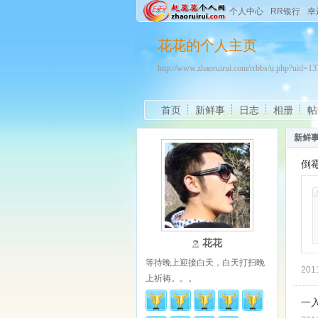
个人中心
RR银行
幸
花花的个人主页
http://www.zhaoruirui.com/rrbbs/u.php?uid=
首页
新鲜事
日志
相册
帖
新鲜
倒
花花
等待晚上迎接白天，白天打扫晚
201
上祈祷。。。
一