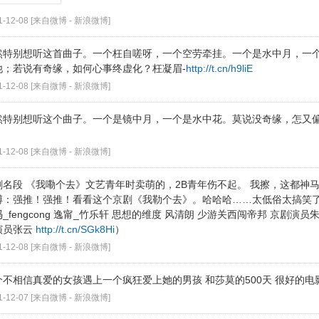
1-12-08 [来自微博 -
新浪微博
]
然特别想听这首曲子。一个枉自嗟呀，一个空劳牵挂。一个是水中月，一
他；若说有奇缘，如何心事终虚化？枉凝眉-
http://t.cn/h9liE
1-12-08 [来自微博 -
新浪微博
]
然特别想听这个曲子。一个是镜中月，一个是水中花。莫说没奇缘，怎又偏
1-12-08 [来自微博 -
新浪微博
]
剧名段 《我嘞个去》文艺青年时卖萌的，2B青年伤不起。 我擦，这都神
博：强推！强推！看看这个京剧《我勒个去》。哈哈哈……太低俗太搞笑了……
_fengcong 逸甯_竹乐轩 思想的维度 风清朗 少游关西闯帝邦 京剧演员
演员张云
http://t.cn/SGk8Hi
）
1-12-08 [来自微博 -
新浪微博
]
个不相信真爱的女孩遇上一个疯狂爱上她的男孩 和莎莫的500天 很好的电
1-12-07 [来自微博 -
新浪微博
]