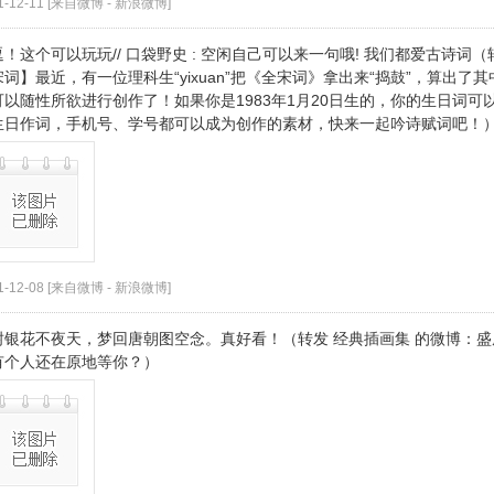
1-12-11 [来自微博 -
新浪微博
]
逗！这个可以玩玩// 口袋野史 : 空闲自己可以来一句哦! 我们都爱古诗词
宋词】最近，有一位理科生“yixuan”把《全宋词》拿出来“捣鼓”，算出了
可以随性所欲进行创作了！如果你是1983年1月20日生的，你的生日词可
生日作词，手机号、学号都可以成为创作的素材，快来一起吟诗赋词吧！
1-12-08 [来自微博 -
新浪微博
]
树银花不夜天，梦回唐朝图空念。真好看！（转发 经典插画集 的微博：
有个人还在原地等你？）