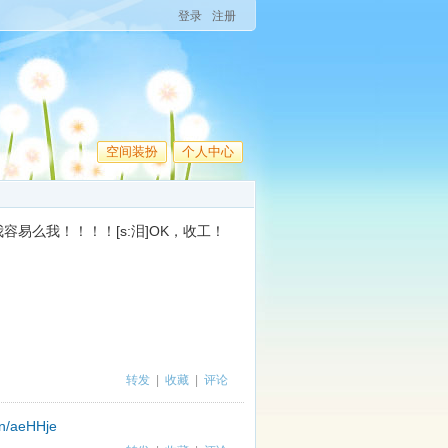
登录
注册
空间装扮
个人中心
易么我！！！！[s:泪]OK，收工！
转发
|
收藏
|
评论
.cn/aeHHje