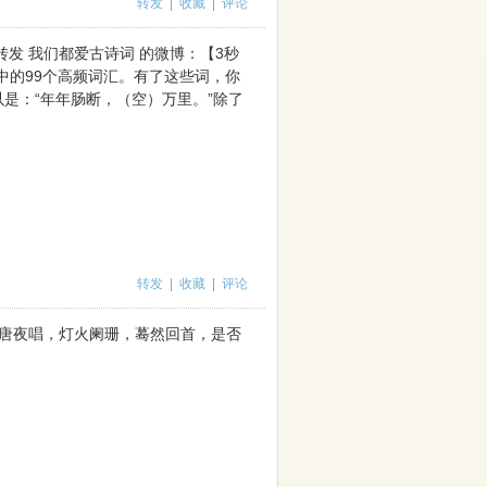
转发
|
收藏
|
评论
（转发 我们都爱古诗词 的微博：【3秒
其中的99个高频词汇。有了这些词，你
以是：“年年肠断，（空）万里。”除了
）
转发
|
收藏
|
评论
盛唐夜唱，灯火阑珊，蓦然回首，是否