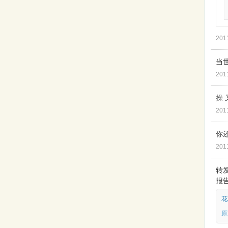
201
当世
201
操
201
你还
201
转发
报告
花
原