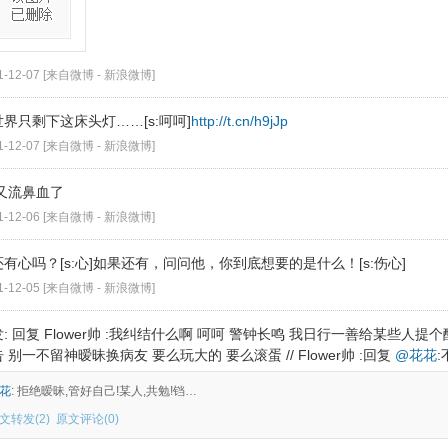
1-12-07 [来自微博 -
新浪微博
]
界只剩下这床头灯……[s:呵呵]
http://t.cn/h9jJp
1-12-07 [来自微博 -
新浪微博
]
 又流鼻血了
1-12-06 [来自微博 -
新浪微博
]
有心吗？[s:心]如果还有，问问他，你到底想要的是什么！[s:伤心]
1-12-05 [来自微博 -
新浪微博
]
: 回复 Flower帅 :我纠结什么啊 呵呵 警钟长鸣 我日行一善给某些人
 别一不留神暧昧换病友 要么玩大的 要么滚蛋 // Flower帅 :回复
@花花
花
: 拒绝暧昧,管好自己!某人,共勉!铛…
文转发(2)
原文评论
(0)