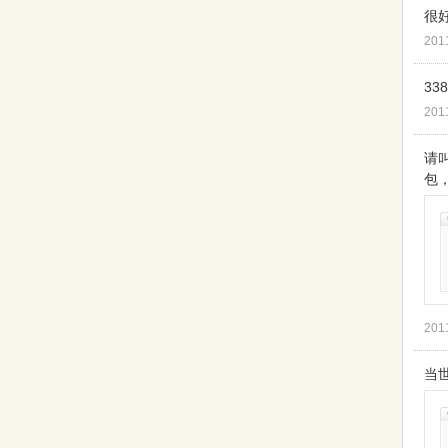
很
201
338
201
请叫
包
201
当