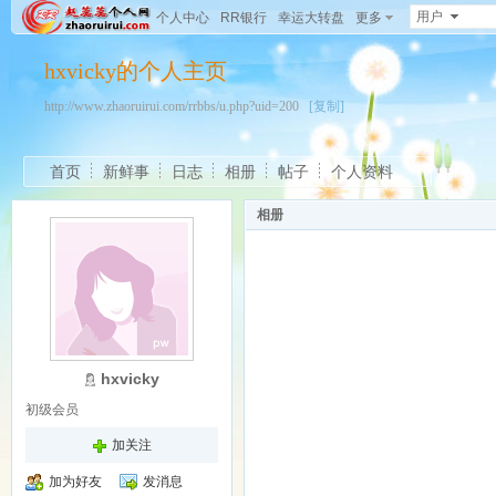
用户
个人中心
RR银行
幸运大转盘
更多
hxvicky的个人主页
http://www.zhaoruirui.com/rrbbs/u.php?uid=200
[复制]
首页
新鲜事
日志
相册
帖子
个人资料
相册
hxvicky
初级会员
加关注
加为好友
发消息