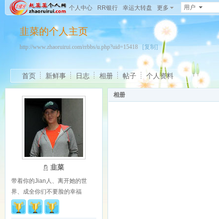
用户
个人中心
RR银行
幸运大转盘
更多
韭菜的个人主页
http://www.zhaoruirui.com/rrbbs/u.php?uid=15418
[复制]
首页
新鲜事
日志
相册
帖子
个人资料
相册
韭菜
带着你的Jian人、离开她的世
界、成全你们不要脸的幸福