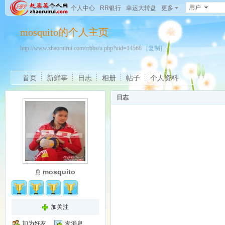
用户
个人中心
RR银行
幸运大转盘
更多
mosquito的个人主页
http://www.zhaoruirui.com/rrbbs/u.php?uid=14568
[复制]
首页
新鲜事
日志
相册
帖子
个人资料
日志
mosquito
加关注
加为好友
发消息